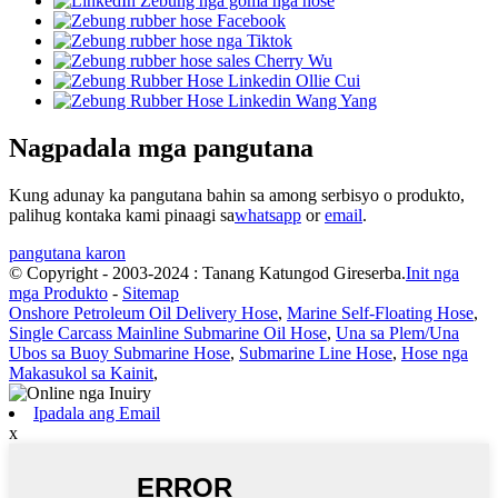
Nagpadala mga pangutana
Kung adunay ka pangutana bahin sa among serbisyo o produkto,
palihug kontaka kami pinaagi sa
whatsapp
or
email
.
pangutana karon
© Copyright - 2003-2024 : Tanang Katungod Gireserba.
Init nga
mga Produkto
-
Sitemap
Onshore Petroleum Oil Delivery Hose
,
Marine Self-Floating Hose
,
Single Carcass Mainline Submarine Oil Hose
,
Una sa Plem/Una
Ubos sa Buoy Submarine Hose
,
Submarine Line Hose
,
Hose nga
Makasukol sa Kainit
,
Ipadala ang Email
x