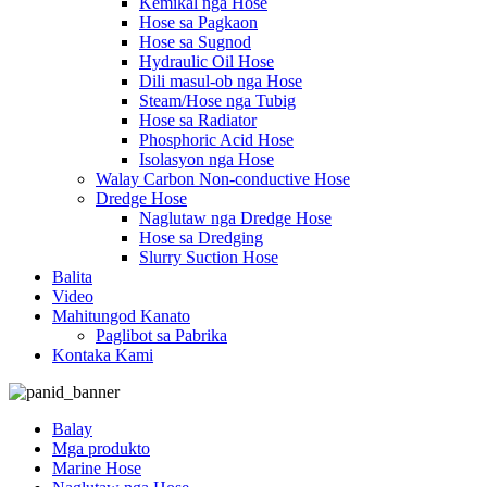
Kemikal nga Hose
Hose sa Pagkaon
Hose sa Sugnod
Hydraulic Oil Hose
Dili masul-ob nga Hose
Steam/Hose nga Tubig
Hose sa Radiator
Phosphoric Acid Hose
Isolasyon nga Hose
Walay Carbon Non-conductive Hose
Dredge Hose
Naglutaw nga Dredge Hose
Hose sa Dredging
Slurry Suction Hose
Balita
Video
Mahitungod Kanato
Paglibot sa Pabrika
Kontaka Kami
Balay
Mga produkto
Marine Hose