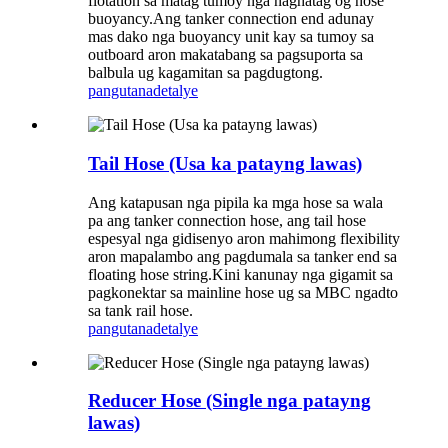
flotation sa matag tumoy nga naghatag og hose
buoyancy.Ang tanker connection end adunay
mas dako nga buoyancy unit kay sa tumoy sa
outboard aron makatabang sa pagsuporta sa
balbula ug kagamitan sa pagdugtong.
pangutana
detalye
Tail Hose (Usa ka patayng lawas)
Ang katapusan nga pipila ka mga hose sa wala
pa ang tanker connection hose, ang tail hose
espesyal nga gidisenyo aron mahimong flexibility
aron mapalambo ang pagdumala sa tanker end sa
floating hose string.Kini kanunay nga gigamit sa
pagkonektar sa mainline hose ug sa MBC ngadto
sa tank rail hose.
pangutana
detalye
Reducer Hose (Single nga patayng
lawas)