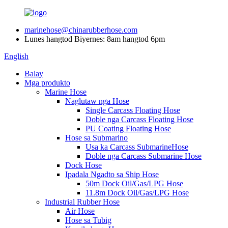
marinehose@chinarubberhose.com
Lunes hangtod Biyernes: 8am hangtod 6pm
English
Balay
Mga produkto
Marine Hose
Naglutaw nga Hose
Single Carcass Floating Hose
Doble nga Carcass Floating Hose
PU Coating Floating Hose
Hose sa Submarino
Usa ka Carcass SubmarineHose
Doble nga Carcass Submarine Hose
Dock Hose
Ipadala Ngadto sa Ship Hose
50m Dock Oil/Gas/LPG Hose
11.8m Dock Oil/Gas/LPG Hose
Industrial Rubber Hose
Air Hose
Hose sa Tubig