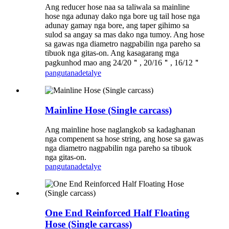
Ang reducer hose naa sa taliwala sa mainline
hose nga adunay dako nga bore ug tail hose nga
adunay gamay nga bore, ang taper gihimo sa
sulod sa angay sa mas dako nga tumoy. Ang hose
sa gawas nga diametro nagpabilin nga pareho sa
tibuok nga gitas-on. Ang kasagarang mga
pagkunhod mao ang 24/20＂, 20/16＂, 16/12＂
pangutana
detalye
Mainline Hose (Single carcass)
Ang mainline hose naglangkob sa kadaghanan
nga compenent sa hose string, ang hose sa gawas
nga diametro nagpabilin nga pareho sa tibuok
nga gitas-on.
pangutana
detalye
One End Reinforced Half Floating
Hose (Single carcass)