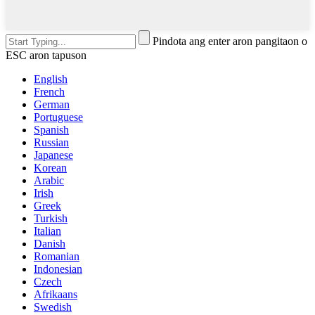
Pindota ang enter aron pangitaon o
ESC aron tapuson
English
French
German
Portuguese
Spanish
Russian
Japanese
Korean
Arabic
Irish
Greek
Turkish
Italian
Danish
Romanian
Indonesian
Czech
Afrikaans
Swedish