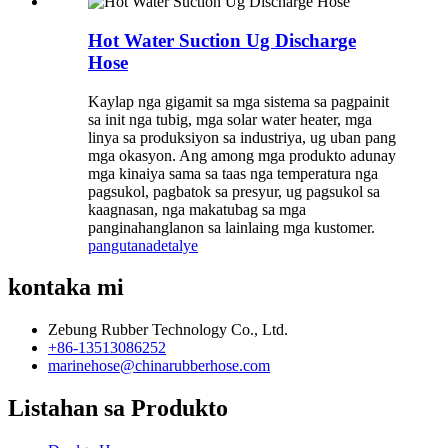
Hot Water Suction Ug Discharge
Hose
Kaylap nga gigamit sa mga sistema sa pagpainit
sa init nga tubig, mga solar water heater, mga
linya sa produksiyon sa industriya, ug uban pang
mga okasyon. Ang among mga produkto adunay
mga kinaiya sama sa taas nga temperatura nga
pagsukol, pagbatok sa presyur, ug pagsukol sa
kaagnasan, nga makatubag sa mga
panginahanglanon sa lainlaing mga kustomer.
pangutana
detalye
kontaka mi
Zebung Rubber Technology Co., Ltd.
+86-13513086252
marinehose@chinarubberhose.com
Listahan sa Produkto