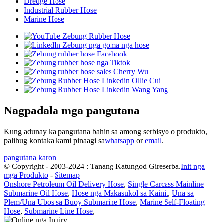
Dredge Hose
Industrial Rubber Hose
Marine Hose
Nagpadala mga pangutana
Kung adunay ka pangutana bahin sa among serbisyo o produkto,
palihug kontaka kami pinaagi sa
whatsapp
or
email
.
pangutana karon
© Copyright - 2003-2024 : Tanang Katungod Gireserba.
Init nga
mga Produkto
-
Sitemap
Onshore Petroleum Oil Delivery Hose
,
Single Carcass Mainline
Submarine Oil Hose
,
Hose nga Makasukol sa Kainit
,
Una sa
Plem/Una Ubos sa Buoy Submarine Hose
,
Marine Self-Floating
Hose
,
Submarine Line Hose
,