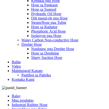
Kemikal nga Hose
Hose sa Pagkaon
Hose sa Sugnod
Hydraulic Oil Hose
Dili masul-ob nga Hose
Steam/Hose nga Tubig
Hose sa Radiator
Phosphoric Acid Hose
Isolasyon nga Hose
Walay Carbon Non-conductive Hose
Dredge Hose
Naglutaw nga Dredge Hose
Hose sa Dredging
Slurry Suction Hose
Balita
Video
Mahitungod Kanato
Paglibot sa Pabrika
Kontaka Kami
Balay
Mga produkto
Industrial Rubber Hose