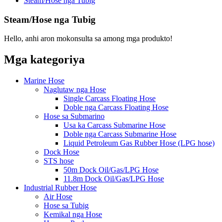
Steam/Hose nga Tubig
Steam/Hose nga Tubig
Hello, anhi aron mokonsulta sa among mga produkto!
Mga kategoriya
Marine Hose
Naglutaw nga Hose
Single Carcass Floating Hose
Doble nga Carcass Floating Hose
Hose sa Submarino
Usa ka Carcass Submarine Hose
Doble nga Carcass Submarine Hose
Liquid Petroleum Gas Rubber Hose (LPG hose)
Dock Hose
STS hose
50m Dock Oil/Gas/LPG Hose
11.8m Dock Oil/Gas/LPG Hose
Industrial Rubber Hose
Air Hose
Hose sa Tubig
Kemikal nga Hose