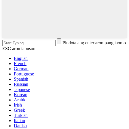
Pindota ang enter aron pangitaon o
ESC aron tapuson
English
French
German
Portuguese
Spanish
Russian
Japanese
Korean
Arabic
Irish
Greek
Turkish
Italian
Danish