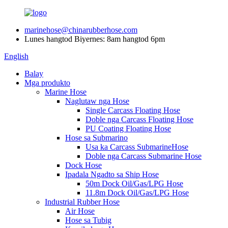
marinehose@chinarubberhose.com
Lunes hangtod Biyernes: 8am hangtod 6pm
English
Balay
Mga produkto
Marine Hose
Naglutaw nga Hose
Single Carcass Floating Hose
Doble nga Carcass Floating Hose
PU Coating Floating Hose
Hose sa Submarino
Usa ka Carcass SubmarineHose
Doble nga Carcass Submarine Hose
Dock Hose
Ipadala Ngadto sa Ship Hose
50m Dock Oil/Gas/LPG Hose
11.8m Dock Oil/Gas/LPG Hose
Industrial Rubber Hose
Air Hose
Hose sa Tubig