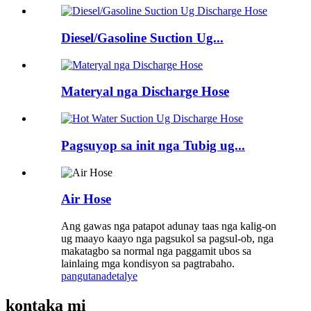
Diesel/Gasoline Suction Ug...
Materyal nga Discharge Hose
Pagsuyop sa init nga Tubig ug...
Air Hose
Ang gawas nga patapot adunay taas nga kalig-on
ug maayo kaayo nga pagsukol sa pagsul-ob, nga
makatagbo sa normal nga paggamit ubos sa
lainlaing mga kondisyon sa pagtrabaho.
pangutana
detalye
kontaka mi