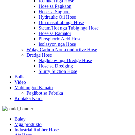
Kemikal nga Hose
Hose sa Pagkaon
Hose sa Sugnod
Hydraulic Oil Hose
Dili masul-ob nga Hose
Steam/Hot nga Tubig nga Hose
Hose sa Radiator
Phosphoric Acid Hose
Isolasyon nga Hose
Walay Carbon Non-conductive Hose
Dredge Hose
Naglutaw nga Dredge Hose
Hose sa Dredging
Slurry Suction Hose
Balita
Video
Mahitungod Kanato
Paglibot sa Pabrika
Kontaka Kami
Balay
Mga produkto
Industrial Rubber Hose