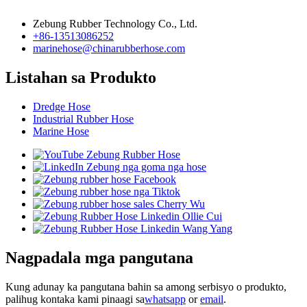
Zebung Rubber Technology Co., Ltd.
+86-13513086252
marinehose@chinarubberhose.com
Listahan sa Produkto
Dredge Hose
Industrial Rubber Hose
Marine Hose
Nagpadala mga pangutana
Kung adunay ka pangutana bahin sa among serbisyo o produkto,
palihug kontaka kami pinaagi sa
whatsapp
or
email
.