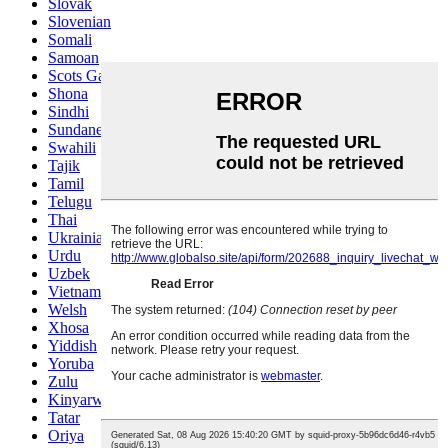
Slovak
Slovenian
Somali
Samoan
Scots Gaelic
Shona
Sindhi
Sundanese
Swahili
Tajik
Tamil
Telugu
Thai
Ukrainian
Urdu
Uzbek
Vietnamese
Welsh
Xhosa
Yiddish
Yoruba
Zulu
Kinyarwanda
Tatar
Oriya