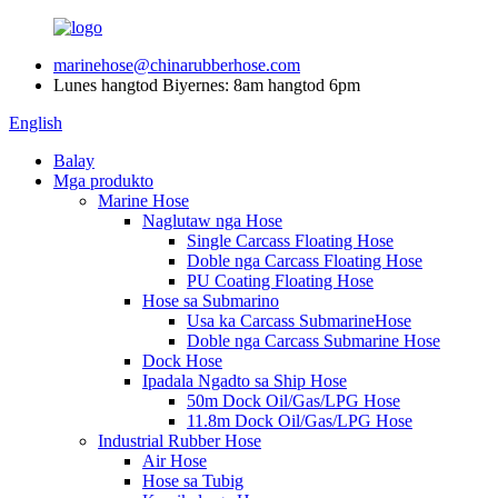
marinehose@chinarubberhose.com
Lunes hangtod Biyernes: 8am hangtod 6pm
English
Balay
Mga produkto
Marine Hose
Naglutaw nga Hose
Single Carcass Floating Hose
Doble nga Carcass Floating Hose
PU Coating Floating Hose
Hose sa Submarino
Usa ka Carcass SubmarineHose
Doble nga Carcass Submarine Hose
Dock Hose
Ipadala Ngadto sa Ship Hose
50m Dock Oil/Gas/LPG Hose
11.8m Dock Oil/Gas/LPG Hose
Industrial Rubber Hose
Air Hose
Hose sa Tubig