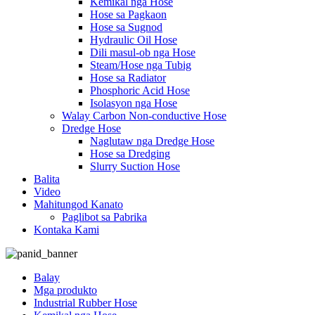
Kemikal nga Hose
Hose sa Pagkaon
Hose sa Sugnod
Hydraulic Oil Hose
Dili masul-ob nga Hose
Steam/Hose nga Tubig
Hose sa Radiator
Phosphoric Acid Hose
Isolasyon nga Hose
Walay Carbon Non-conductive Hose
Dredge Hose
Naglutaw nga Dredge Hose
Hose sa Dredging
Slurry Suction Hose
Balita
Video
Mahitungod Kanato
Paglibot sa Pabrika
Kontaka Kami
Balay
Mga produkto
Industrial Rubber Hose