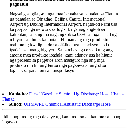
paghatud
Nagsalig sa gilay-on nga mga bentaha sa pantalan sa Tianjin
ug pantalan sa Qingdao, Beijing Capital International
Airport ug Daxing International Airport, nagtukod kami usa
ka paspas nga network sa logistik nga naglangkob sa
kalibutan, sa panguna naglangkob sa 98% sa mga nasud ug
rehiyon sa tibuuk kalibutan. Human ang mga produkto
mahimong kwalipikado sa off-line nga inspeksyon, sila
ipadala sa unang higayon. Sa parehas nga oras, kung ang
among mga produkto ipadala, kami adunay usa ka higpit
nga proseso sa pagputos aron masiguro nga ang mga
produkto dili hinungdan sa mga pagkawala tungod sa
logistik sa panahon sa transportasyon.
Kaniadto:
Diesel/Gasoline Suction Ug Discharge Hose Uban sa
Flange
Sunod:
UHMWPE Chemical Antistatic Discharge Hose
Ibilin ang imong mga detalye ug kami mokontak kanimo sa unang
higayon.