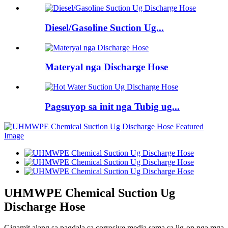
Diesel/Gasoline Suction Ug...
Materyal nga Discharge Hose
Pagsuyop sa init nga Tubig ug...
UHMWPE Chemical Suction Ug
Discharge Hose
Gigamit alang sa pagdala sa corrosive media sama sa lig-on nga mga