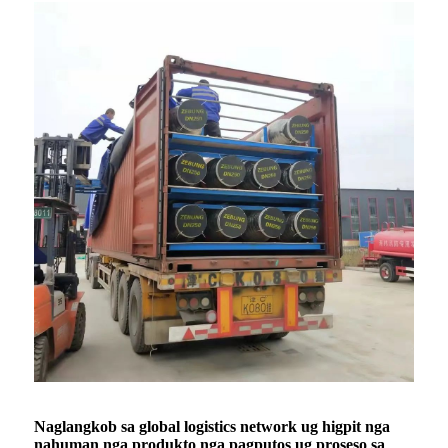
Naglangkob sa global logistics network ug higpit nga
nahuman nga produkto nga pagputos ug proseso sa