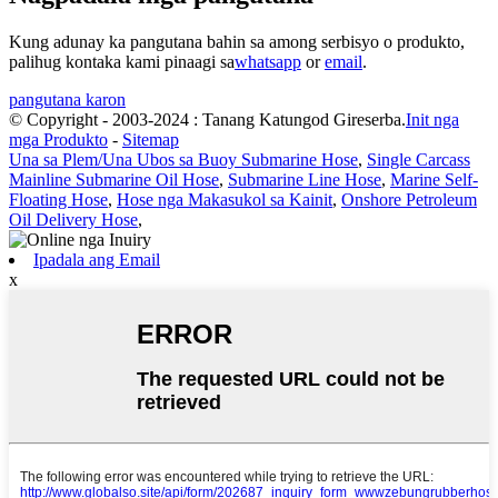
Kung adunay ka pangutana bahin sa among serbisyo o produkto,
palihug kontaka kami pinaagi sa
whatsapp
or
email
.
pangutana karon
© Copyright - 2003-2024 : Tanang Katungod Gireserba.
Init nga
mga Produkto
-
Sitemap
Una sa Plem/Una Ubos sa Buoy Submarine Hose
,
Single Carcass
Mainline Submarine Oil Hose
,
Submarine Line Hose
,
Marine Self-
Floating Hose
,
Hose nga Makasukol sa Kainit
,
Onshore Petroleum
Oil Delivery Hose
,
Ipadala ang Email
x