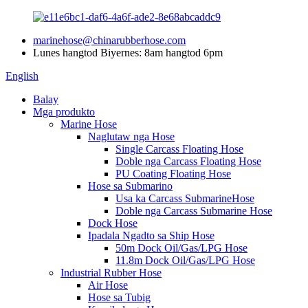
marinehose@chinarubberhose.com
Lunes hangtod Biyernes: 8am hangtod 6pm
English
Balay
Mga produkto
Marine Hose
Naglutaw nga Hose
Single Carcass Floating Hose
Doble nga Carcass Floating Hose
PU Coating Floating Hose
Hose sa Submarino
Usa ka Carcass SubmarineHose
Doble nga Carcass Submarine Hose
Dock Hose
Ipadala Ngadto sa Ship Hose
50m Dock Oil/Gas/LPG Hose
11.8m Dock Oil/Gas/LPG Hose
Industrial Rubber Hose
Air Hose
Hose sa Tubig