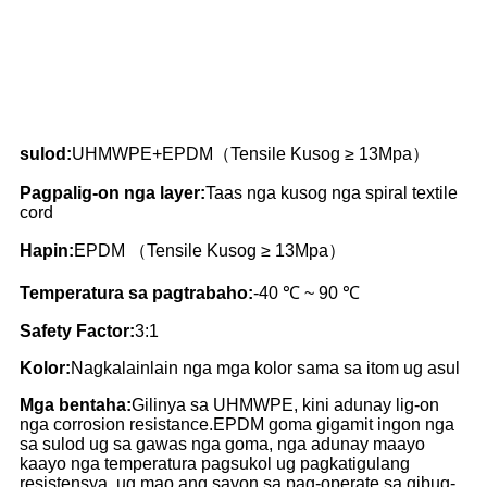
sulod:
UHMWPE+EPDM（Tensile Kusog ≥ 13Mpa）
Pagpalig-on nga layer:
Taas nga kusog nga spiral textile
cord
Hapin:
EPDM （Tensile Kusog ≥ 13Mpa）
Temperatura sa pagtrabaho:
-40 ℃ ~ 90 ℃
Safety Factor:
3:1
Kolor:
Nagkalainlain nga mga kolor sama sa itom ug asul
Mga bentaha:
Gilinya sa UHMWPE, kini adunay lig-on
nga corrosion resistance.EPDM goma gigamit ingon nga
sa sulod ug sa gawas nga goma, nga adunay maayo
kaayo nga temperatura pagsukol ug pagkatigulang
resistensya, ug mao ang sayon ​​sa pag-operate sa gibug-