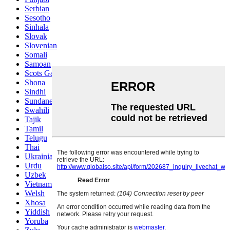
Serbian
Sesotho
Sinhala
Slovak
Slovenian
Somali
Samoan
Scots Gaelic
Shona
Sindhi
Sundanese
Swahili
Tajik
Tamil
Telugu
Thai
Ukrainian
Urdu
Uzbek
Vietnamese
Welsh
Xhosa
Yiddish
Yoruba