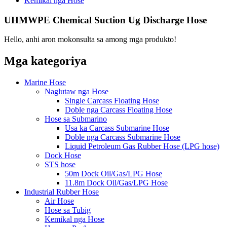
Kemikal nga Hose
UHMWPE Chemical Suction Ug Discharge Hose
Hello, anhi aron mokonsulta sa among mga produkto!
Mga kategoriya
Marine Hose
Naglutaw nga Hose
Single Carcass Floating Hose
Doble nga Carcass Floating Hose
Hose sa Submarino
Usa ka Carcass Submarine Hose
Doble nga Carcass Submarine Hose
Liquid Petroleum Gas Rubber Hose (LPG hose)
Dock Hose
STS hose
50m Dock Oil/Gas/LPG Hose
11.8m Dock Oil/Gas/LPG Hose
Industrial Rubber Hose
Air Hose
Hose sa Tubig
Kemikal nga Hose