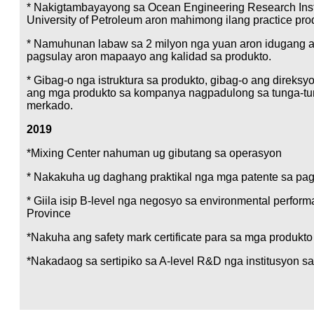
* Nakigtambayayong sa Ocean Engineering Research Inst
University of Petroleum aron mahimong ilang practice pro
* Namuhunan labaw sa 2 milyon nga yuan aron idugang 
pagsulay aron mapaayo ang kalidad sa produkto.
* Gibag-o nga istruktura sa produkto, gibag-o ang direks
ang mga produkto sa kompanya nagpadulong sa tunga-tu
merkado.
2019
*Mixing Center nahuman ug gibutang sa operasyon
* Nakakuha ug daghang praktikal nga mga patente sa pa
* Giila isip B-level nga negosyo sa environmental perform
Province
*Nakuha ang safety mark certificate para sa mga produkt
*Nakadaog sa sertipiko sa A-level R&D nga institusyon s