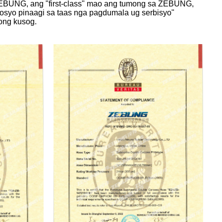
EBUNG, ang "first-class" mao ang tumong sa ZEBUNG,
syo pinaagi sa taas nga pagdumala ug serbisyo"
ong kusog.