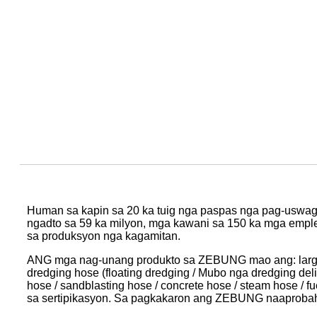
Human sa kapin sa 20 ka tuig nga paspas nga pag-uswag,
ngadto sa 59 ka milyon, mga kawani sa 150 ka mga emple
sa produksyon nga kagamitan.
ANG mga nag-unang produkto sa ZEBUNG mao ang: large-dia 
dredging hose (floating dredging / Mubo nga dredging del
hose / sandblasting hose / concrete hose / steam hose /
sa sertipikasyon. Sa pagkakaron ang ZEBUNG naaprobaha