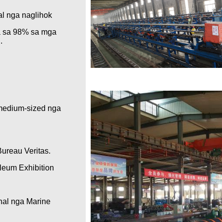
al nga naglihok
a sa 98% sa mga
.
 medium-sized nga
ureau Veritas.
oleum Exhibition
nal nga Marine