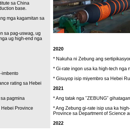
itute sa China
duction base.
ang mga kagamitan sa
yon sa pag-uswag, ug
nga ug high-end nga
2020
* Nakuha ni Zebung ang sertipikasy
* Gi-rate ingon usa ka high-tech nga
g-imbento
* Gisuyop isip miyembro sa Hebei Rub
ance rating sa Hebei
2021
* Ang tatak nga "ZEBUNG" gihatagan 
o sa pagmina
* Ang Zebung gi-rate isip usa ka hi
a Hebei Province
Province sa Department of Science 
2022