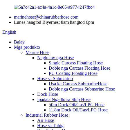
marinehose@chinarubberhose.com
Lunes hangtod Biyernes: 8am hangtod 6pm
English
Balay
Mga produkto
Marine Hose
Naglutaw nga Hose
Single Carcass Floating Hose
Doble nga Carcass Floating Hose
PU Coating Floating Hose
Hose sa Submarino
Usa ka Carcass SubmarineHose
Doble nga Carcass Submarine Hose
Dock Hose
Ipadala Ngadto sa Ship Hose
50m Dock Oil/Gas/LPG Hose
11.8m Dock Oil/Gas/LPG Hose
Industrial Rubber Hose
Air Hose
Hose sa Tubig