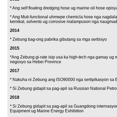
* Ang self floating dredging hose ug marine oil hose opisy
* Ang Muti-functional uhmwpe chemicla hose nga nagdal
kemikal, solvents ug corrosive malampuson nga naugmad
2014
* Zebung bag-ong pabrika gibutang sa mga serbisyo
2015
*Ang Zebung gi-rate isip usa ka high-tech nga gamay ug
negosyo sa Hebei Province
2017
* Nakuha ni Zebung ang ISO90000 nga sertipikasyon sa B
* Si Zebung gidapit sa pag-apil sa Russian National Petr
2018
* Si Zebung gidapit sa pag-apil sa Guangdong internasyo
Equipment ug Marine Energy Exhibition