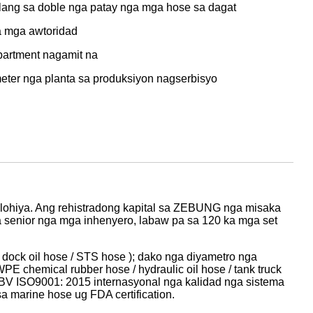
lang sa doble nga patay nga mga hose sa dagat
a mga awtoridad
partment nagamit na
eter nga planta sa produksiyon nagserbisyo
lohiya. Ang rehistradong kapital sa ZEBUNG nga misaka
 senior nga mga inhenyero, labaw pa sa 120 ka mga set
 dock oil hose / STS hose ); dako nga diyametro nga
E chemical rubber hose / hydraulic oil hose / tank truck
a BV ISO9001: 2015 internasyonal nga kalidad nga sistema
marine hose ug FDA certification.