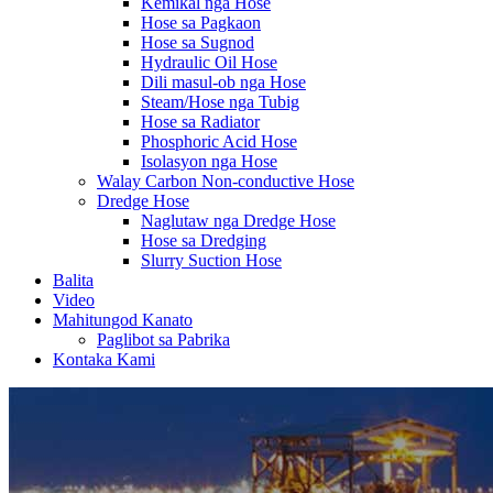
Kemikal nga Hose
Hose sa Pagkaon
Hose sa Sugnod
Hydraulic Oil Hose
Dili masul-ob nga Hose
Steam/Hose nga Tubig
Hose sa Radiator
Phosphoric Acid Hose
Isolasyon nga Hose
Walay Carbon Non-conductive Hose
Dredge Hose
Naglutaw nga Dredge Hose
Hose sa Dredging
Slurry Suction Hose
Balita
Video
Mahitungod Kanato
Paglibot sa Pabrika
Kontaka Kami