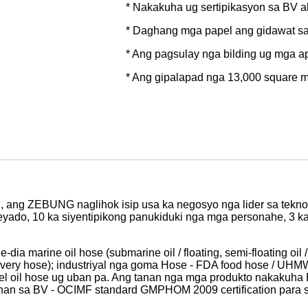
* Nakakuha ug sertipikasyon sa BV a
* Daghang mga papel ang gidawat s
* Ang pagsulay nga bilding ug mga a
* Ang gipalapad nga 13,000 square m
 ang ZEBUNG naglihok isip usa ka negosyo nga lider sa tekno
yado, 10 ka siyentipikong panukiduki nga mga personahe, 3 ka
marine oil hose (submarine oil / floating, semi-floating oil /
ivery hose); industriyal nga goma Hose - FDA food hose / UHMWP
 fuel oil hose ug uban pa. Ang tanan nga mga produkto nakakuh
n sa BV - OCIMF standard GMPHOM 2009 certification para sa 