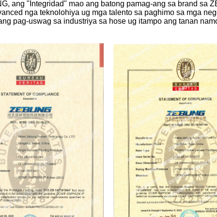
, ang "Integridad" mao ang batong pamag-ang sa brand sa Z
nced nga teknolohiya ug mga talento sa paghimo sa mga nego
ng pag-uswag sa industriya sa hose ug itampo ang tanan nam