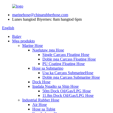
marinehose@chinarubberhose.com
Lunes hangtod Biyernes: 8am hangtod 6pm
English
Balay
Mga produkto
Marine Hose
Naglutaw nga Hose
Single Carcass Floating Hose
Doble nga Carcass Floating Hose
PU Coating Floating Hose
Hose sa Submarino
Usa ka Carcass SubmarineHose
Doble nga Carcass Submarine Hose
Dock Hose
Ipadala Ngadto sa Ship Hose
50m Dock Oil/Gas/LPG Hose
11.8m Dock Oil/Gas/LPG Hose
Industrial Rubber Hose
Air Hose
Hose sa Tubig