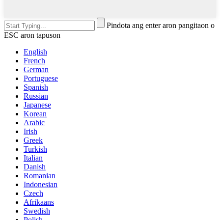
Pindota ang enter aron pangitaon o
ESC aron tapuson
English
French
German
Portuguese
Spanish
Russian
Japanese
Korean
Arabic
Irish
Greek
Turkish
Italian
Danish
Romanian
Indonesian
Czech
Afrikaans
Swedish
Polish