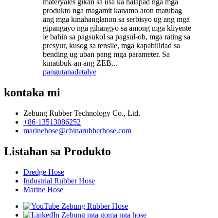
materyales gikan sa usa ka halapad nga mga
produkto nga magamit kanamo aron matubag
ang mga kinahanglanon sa serbisyo ug ang mga
gipangayo nga gihangyo sa among mga kliyente
ie bahin sa pagsukol sa pagsul-ob, mga rating sa
presyur, kusog sa tensile, mga kapabilidad sa
bending ug uban pang mga parameter. Sa
kinatibuk-an ang ZEB...
pangutana
detalye
kontaka mi
Zebung Rubber Technology Co., Ltd.
+86-13513086252
marinehose@chinarubberhose.com
Listahan sa Produkto
Dredge Hose
Industrial Rubber Hose
Marine Hose