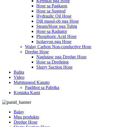
Kemikal nga Hose
Hose sa Pagkaon
Hose sa Sugnod
Hydraulic Oil Hose
Dili masul-ob nga Hose
Steam/Hose nga Tubig
Hose sa Radiator
Phosphoric Acid Hose
Isolasyon nga Hose
Walay Carbon Non-conductive Hose
Dredge Hose
Naglutaw nga Dredge Hose
Hose sa Dredging
Slurry Suction Hose
Balita
Video
Mahitungod Kanato
Paglibot sa Pabrika
Kontaka Kami
Balay
Mga produkto
Dredge Hose