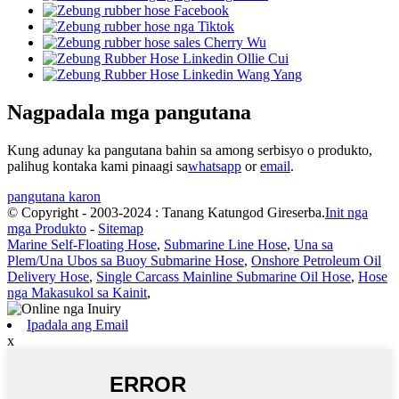
Nagpadala mga pangutana
Kung adunay ka pangutana bahin sa among serbisyo o produkto,
palihug kontaka kami pinaagi sa
whatsapp
or
email
.
pangutana karon
© Copyright - 2003-2024 : Tanang Katungod Gireserba.
Init nga
mga Produkto
-
Sitemap
Marine Self-Floating Hose
,
Submarine Line Hose
,
Una sa
Plem/Una Ubos sa Buoy Submarine Hose
,
Onshore Petroleum Oil
Delivery Hose
,
Single Carcass Mainline Submarine Oil Hose
,
Hose
nga Makasukol sa Kainit
,
Ipadala ang Email
x