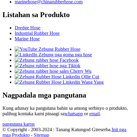
marinehose@chinarubberhose.com
Listahan sa Produkto
Dredge Hose
Industrial Rubber Hose
Marine Hose
Nagpadala mga pangutana
Kung adunay ka pangutana bahin sa among serbisyo o produkto,
palihug kontaka kami pinaagi sa
whatsapp
or
email
.
pangutana karon
© Copyright - 2003-2024 : Tanang Katungod Gireserba.
Init nga
mga Produkto
-
Sitemap