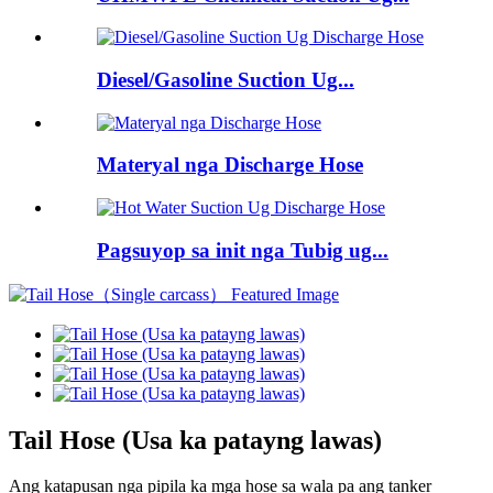
Diesel/Gasoline Suction Ug...
Materyal nga Discharge Hose
Pagsuyop sa init nga Tubig ug...
Tail Hose (Usa ka patayng lawas)
Ang katapusan nga pipila ka mga hose sa wala pa ang tanker