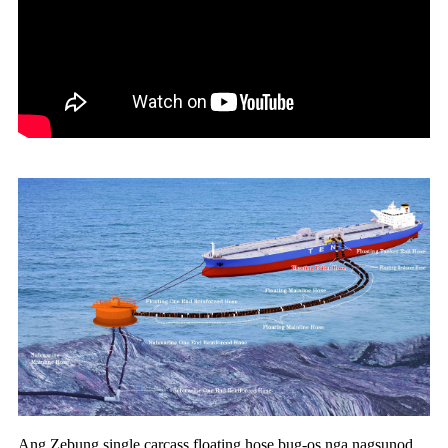
Ang Zebung single carcass floating hose bug-os nga nagsunod