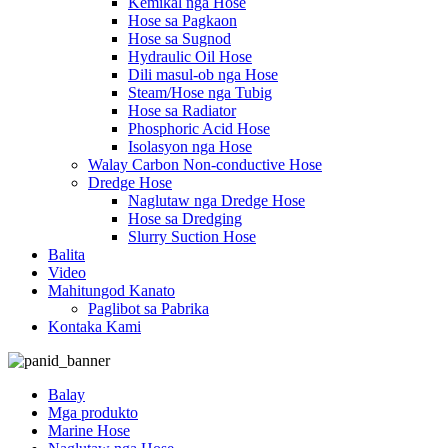
Kemikal nga Hose
Hose sa Pagkaon
Hose sa Sugnod
Hydraulic Oil Hose
Dili masul-ob nga Hose
Steam/Hose nga Tubig
Hose sa Radiator
Phosphoric Acid Hose
Isolasyon nga Hose
Walay Carbon Non-conductive Hose
Dredge Hose
Naglutaw nga Dredge Hose
Hose sa Dredging
Slurry Suction Hose
Balita
Video
Mahitungod Kanato
Paglibot sa Pabrika
Kontaka Kami
Balay
Mga produkto
Marine Hose