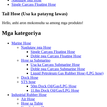
Naglutaw nga Hose
Single Carcass Floating Hose
Tail Hose (Usa ka patayng lawas)
Hello, anhi aron mokonsulta sa among mga produkto!
Mga kategoriya
Marine Hose
Naglutaw nga Hose
Single Carcass Floating Hose
Doble nga Carcass Floating Hose
Hose sa Submarino
Usa ka Carcass Submarine Hose
Doble nga Carcass Submarine Hose
Liquid Petroleum Gas Rubber Hose (LPG hose)
Dock Hose
STS hose
50m Dock Oil/Gas/LPG Hose
11.8m Dock Oil/Gas/LPG Hose
Industrial Rubber Hose
Air Hose
Hose sa Tubig