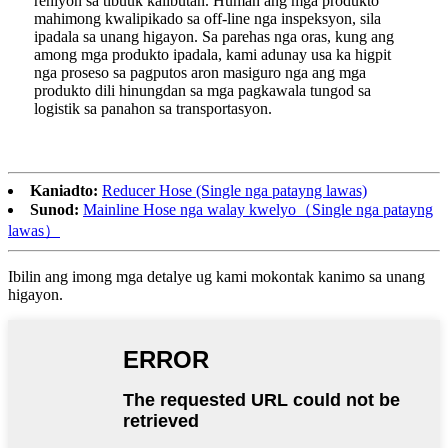
rehiyon sa tibuuk kalibutan. Human ang mga produkto
mahimong kwalipikado sa off-line nga inspeksyon, sila
ipadala sa unang higayon. Sa parehas nga oras, kung ang
among mga produkto ipadala, kami adunay usa ka higpit
nga proseso sa pagputos aron masiguro nga ang mga
produkto dili hinungdan sa mga pagkawala tungod sa
logistik sa panahon sa transportasyon.
Kaniadto:
Reducer Hose (Single nga patayng lawas)
Sunod:
Mainline Hose nga walay kwelyo（Single nga patayng
lawas）
Ibilin ang imong mga detalye ug kami mokontak kanimo sa unang
higayon.