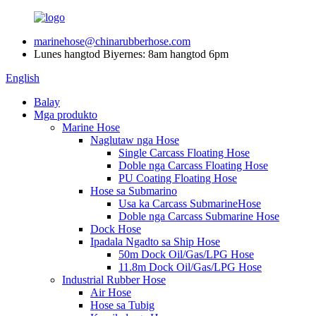
marinehose@chinarubberhose.com
Lunes hangtod Biyernes: 8am hangtod 6pm
English
Balay
Mga produkto
Marine Hose
Naglutaw nga Hose
Single Carcass Floating Hose
Doble nga Carcass Floating Hose
PU Coating Floating Hose
Hose sa Submarino
Usa ka Carcass SubmarineHose
Doble nga Carcass Submarine Hose
Dock Hose
Ipadala Ngadto sa Ship Hose
50m Dock Oil/Gas/LPG Hose
11.8m Dock Oil/Gas/LPG Hose
Industrial Rubber Hose
Air Hose
Hose sa Tubig