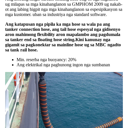
ug milapas sa mga kinahanglanon sa GMPHOM 2009 ug nakab-
ot ang labing higpit nga mga kinahanglanon sa espesipikasyon sa
mga kustomer. uban sa industriya nga standard software.
Ang katapusan nga pipila ka mga hose sa wala pa ang
tanker connection hose, ang tail hose espesyal nga gidisenyo
aron mahimong flexibility aron mapalambo ang pagdumala
sa tanker end sa floating hose string.Kini kanunay nga
gigamit sa pagkonektar sa mainline hose ug sa MBC ngadto
sa tank rail hose.
Min. reserba nga buoyancy: 20%
Ang elektrikal nga paghunong ingon nga sumbanan