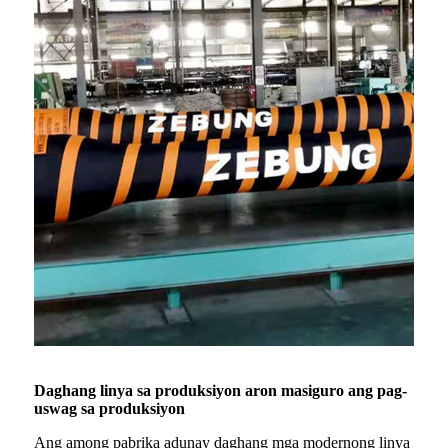
Daghang linya sa produksiyon aron masiguro ang pag-
uswag sa produksiyon
Ang among pabrika adunay daghang mga modernong linya