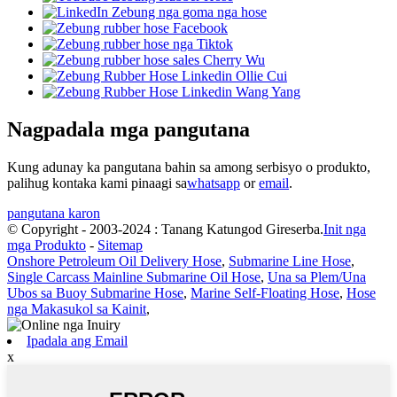
Nagpadala mga pangutana
Kung adunay ka pangutana bahin sa among serbisyo o produkto,
palihug kontaka kami pinaagi sa
whatsapp
or
email
.
pangutana karon
© Copyright - 2003-2024 : Tanang Katungod Gireserba.
Init nga
mga Produkto
-
Sitemap
Onshore Petroleum Oil Delivery Hose
,
Submarine Line Hose
,
Single Carcass Mainline Submarine Oil Hose
,
Una sa Plem/Una
Ubos sa Buoy Submarine Hose
,
Marine Self-Floating Hose
,
Hose
nga Makasukol sa Kainit
,
Ipadala ang Email
x