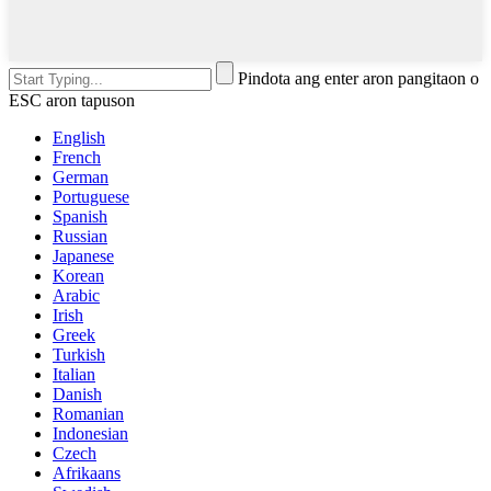
Pindota ang enter aron pangitaon o
ESC aron tapuson
English
French
German
Portuguese
Spanish
Russian
Japanese
Korean
Arabic
Irish
Greek
Turkish
Italian
Danish
Romanian
Indonesian
Czech
Afrikaans