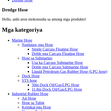
Dredge Hose
Dredge Hose
Hello, anhi aron mokonsulta sa among mga produkto!
Mga kategoriya
Marine Hose
Naglutaw nga Hose
Single Carcass Floating Hose
Doble nga Carcass Floating Hose
Hose sa Submarino
Usa ka Carcass Submarine Hose
Doble nga Carcass Submarine Hose
Liquid Petroleum Gas Rubber Hose (LPG hose)
Dock Hose
STS hose
50m Dock Oil/Gas/LPG Hose
11.8m Dock Oil/Gas/LPG Hose
Industrial Rubber Hose
Air Hose
Hose sa Tubig
Kemikal nga Hose