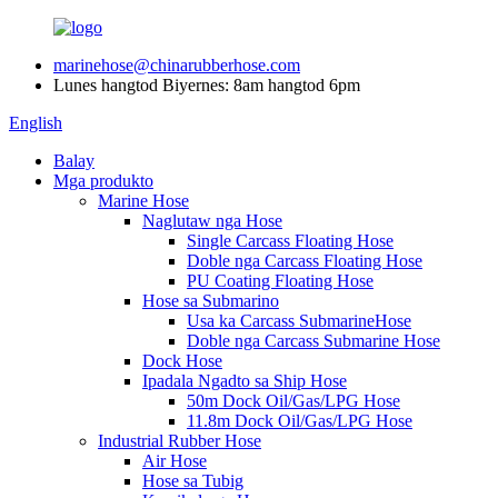
marinehose@chinarubberhose.com
Lunes hangtod Biyernes: 8am hangtod 6pm
English
Balay
Mga produkto
Marine Hose
Naglutaw nga Hose
Single Carcass Floating Hose
Doble nga Carcass Floating Hose
PU Coating Floating Hose
Hose sa Submarino
Usa ka Carcass SubmarineHose
Doble nga Carcass Submarine Hose
Dock Hose
Ipadala Ngadto sa Ship Hose
50m Dock Oil/Gas/LPG Hose
11.8m Dock Oil/Gas/LPG Hose
Industrial Rubber Hose
Air Hose
Hose sa Tubig