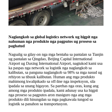
Naglangkob sa global logistics network ug higpit nga
nahuman nga produkto nga pagputos ug proseso sa
paghatud
Nagsalig sa gilay-on nga mga bentaha sa pantalan sa Tianjin
ug pantalan sa Qingdao, Beijing Capital International
Airport ug Daxing International Airport, nagtukod kami usa
ka paspas nga network sa logistik nga naglangkob sa
kalibutan, sa panguna naglangkob sa 98% sa mga nasud ug
rehiyon sa tibuuk kalibutan. Human ang mga produkto
mahimong kwalipikado sa off-line nga inspeksyon, sila
ipadala sa unang higayon. Sa parehas nga oras, kung ang
among mga produkto ipadala, kami adunay usa ka higpit
nga proseso sa pagputos aron masiguro nga ang mga
produkto dili hinungdan sa mga pagkawala tungod sa
logistik sa panahon sa transportasyon.