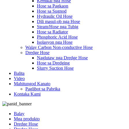
Kemikal nga Hose
Hose sa Pagkaon
Hose sa Sugnod
Hydraulic Oil Hose
Dili masul-ob nga Hose
Steam/Hose nga Tubig
Hose sa Radiator
Phosphoric Acid Hose
Isolasyon nga Hose
Walay Carbon Non-conductive Hose
Dredge Hose
Naglutaw nga Dredge Hose
Hose sa Dredging
Slurry Suction Hose
Balita
Video
Mahitungod Kanato
Paglibot sa Pabrika
Kontaka Kami
Balay
Mga produkto
Dredge Hose