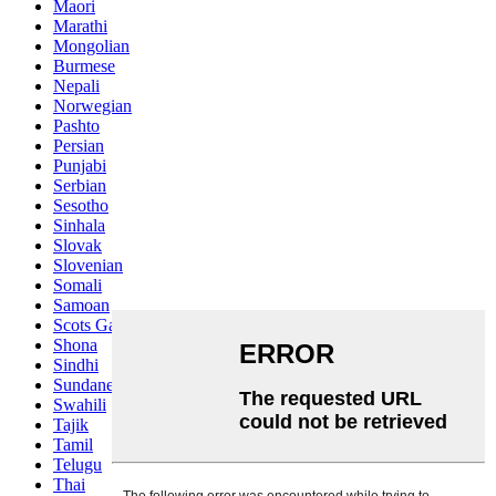
Maori
Marathi
Mongolian
Burmese
Nepali
Norwegian
Pashto
Persian
Punjabi
Serbian
Sesotho
Sinhala
Slovak
Slovenian
Somali
Samoan
Scots Gaelic
Shona
Sindhi
Sundanese
Swahili
Tajik
Tamil
Telugu
Thai