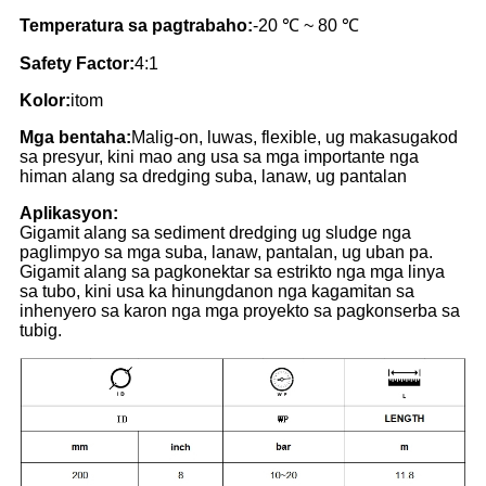
Temperatura sa pagtrabaho:
-20 ℃ ~ 80 ℃
Safety Factor:
4:1
Kolor:
itom
Mga bentaha:
Malig-on, luwas, flexible, ug makasugakod
sa presyur, kini mao ang usa sa mga importante nga
himan alang sa dredging suba, lanaw, ug pantalan
Aplikasyon:
Gigamit alang sa sediment dredging ug sludge nga
paglimpyo sa mga suba, lanaw, pantalan, ug uban pa.
Gigamit alang sa pagkonektar sa estrikto nga mga linya
sa tubo, kini usa ka hinungdanon nga kagamitan sa
inhenyero sa karon nga mga proyekto sa pagkonserba sa
tubig.