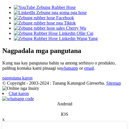
Nagpadala mga pangutana
Kung naa kay pangutana bahin sa among serbisyo o produkto,
palihug kontaka kami pinaagi sa
whatsapp
or
email
.
pangutana karon
© Copyright - 2003-2024 : Tanang Katungod Gireserba.
Sitemap
Chat karon
Android
IOS
x