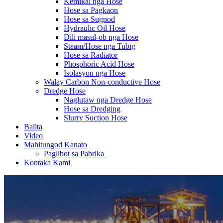
Kemikal nga Hose
Hose sa Pagkaon
Hose sa Sugnod
Hydraulic Oil Hose
Dili masul-ob nga Hose
Steam/Hose nga Tubig
Hose sa Radiator
Phosphoric Acid Hose
Isolasyon nga Hose
Walay Carbon Non-conductive Hose
Dredge Hose
Naglutaw nga Dredge Hose
Hose sa Dredging
Slurry Suction Hose
Balita
Video
Mahitungod Kanato
Paglibot sa Pabrika
Kontaka Kami