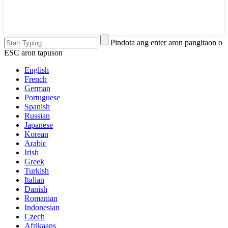
Pindota ang enter aron pangitaon o
ESC aron tapuson
English
French
German
Portuguese
Spanish
Russian
Japanese
Korean
Arabic
Irish
Greek
Turkish
Italian
Danish
Romanian
Indonesian
Czech
Afrikaans