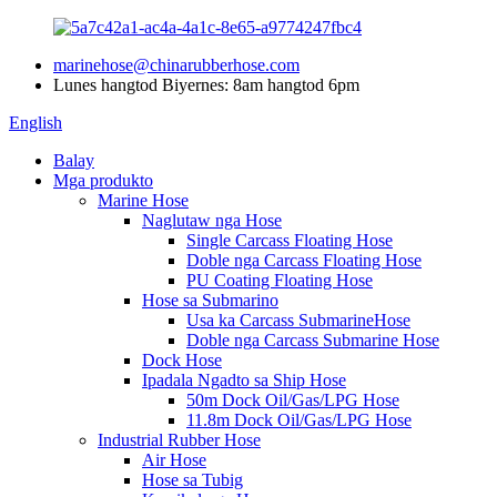
marinehose@chinarubberhose.com
Lunes hangtod Biyernes: 8am hangtod 6pm
English
Balay
Mga produkto
Marine Hose
Naglutaw nga Hose
Single Carcass Floating Hose
Doble nga Carcass Floating Hose
PU Coating Floating Hose
Hose sa Submarino
Usa ka Carcass SubmarineHose
Doble nga Carcass Submarine Hose
Dock Hose
Ipadala Ngadto sa Ship Hose
50m Dock Oil/Gas/LPG Hose
11.8m Dock Oil/Gas/LPG Hose
Industrial Rubber Hose
Air Hose
Hose sa Tubig