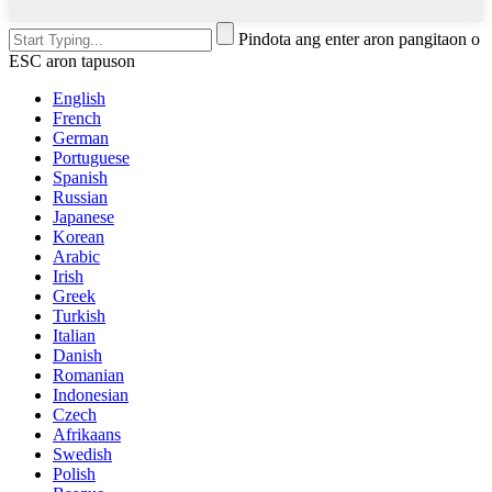
Pindota ang enter aron pangitaon o
ESC aron tapuson
English
French
German
Portuguese
Spanish
Russian
Japanese
Korean
Arabic
Irish
Greek
Turkish
Italian
Danish
Romanian
Indonesian
Czech
Afrikaans
Swedish
Polish