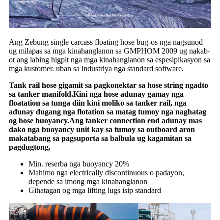
Ang Zebung single carcass floating hose bug-os nga nagsunod
ug milapas sa mga kinahanglanon sa GMPHOM 2009 ug nakab-
ot ang labing higpit nga mga kinahanglanon sa espesipikasyon sa
mga kustomer. uban sa industriya nga standard software.
Tank rail hose gigamit sa pagkonektar sa hose string ngadto
sa tanker manifold.Kini nga hose adunay gamay nga
floatation sa tunga diin kini moliko sa tanker rail, nga
adunay dugang nga flotation sa matag tumoy nga naghatag
og hose buoyancy.Ang tanker connection end adunay mas
dako nga buoyancy unit kay sa tumoy sa outboard aron
makatabang sa pagsuporta sa balbula ug kagamitan sa
pagdugtong.
Min. reserba nga buoyancy 20%
Mahimo nga electrically discontinuous o padayon,
depende sa imong mga kinahanglanon
Gihatagan og mga lifting lugs isip standard