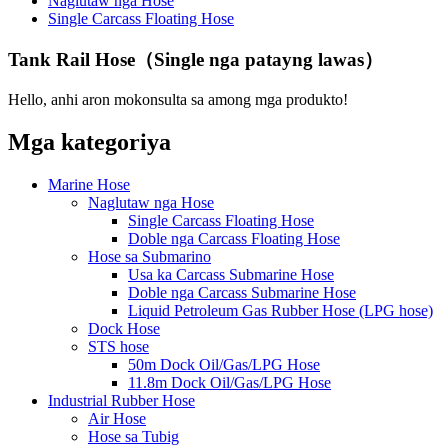
Naglutaw nga Hose
Single Carcass Floating Hose
Tank Rail Hose（Single nga patayng lawas）
Hello, anhi aron mokonsulta sa among mga produkto!
Mga kategoriya
Marine Hose
Naglutaw nga Hose
Single Carcass Floating Hose
Doble nga Carcass Floating Hose
Hose sa Submarino
Usa ka Carcass Submarine Hose
Doble nga Carcass Submarine Hose
Liquid Petroleum Gas Rubber Hose (LPG hose)
Dock Hose
STS hose
50m Dock Oil/Gas/LPG Hose
11.8m Dock Oil/Gas/LPG Hose
Industrial Rubber Hose
Air Hose
Hose sa Tubig