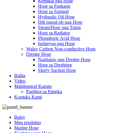
Kemikal nga Hose
Hose sa Pagkaon
Hose sa Sugnod
Hydraulic Oil Hose
Dili masul-ob nga Hose
Steam/Hose nga Tubig
Hose sa Radiator
Phosphoric Acid Hose
Isolasyon nga Hose
Walay Carbon Non-conductive Hose
Dredge Hose
Naglutaw nga Dredge Hose
Hose sa Dredging
Slurry Suction Hose
Balita
Video
Mahitungod Kanato
Paglibot sa Pabrika
Kontaka Kami
Balay
Mga produkto
Marine Hose