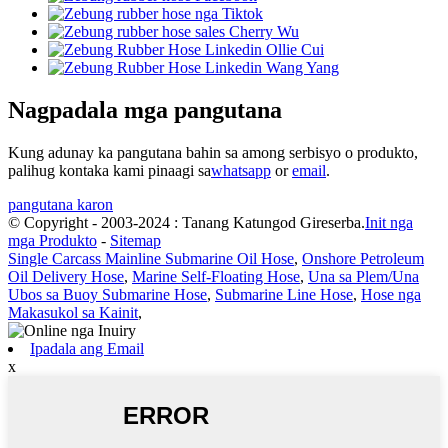
Nagpadala mga pangutana
Kung adunay ka pangutana bahin sa among serbisyo o produkto,
palihug kontaka kami pinaagi sa
whatsapp
or
email
.
pangutana karon
© Copyright - 2003-2024 : Tanang Katungod Gireserba.
Init nga
mga Produkto
-
Sitemap
Single Carcass Mainline Submarine Oil Hose
,
Onshore Petroleum
Oil Delivery Hose
,
Marine Self-Floating Hose
,
Una sa Plem/Una
Ubos sa Buoy Submarine Hose
,
Submarine Line Hose
,
Hose nga
Makasukol sa Kainit
,
Ipadala ang Email
x