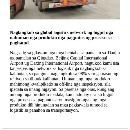
Naglangkob sa global logistics network ug higpit nga
nahuman nga produkto nga pagputos ug proseso sa
paghatud
Nagsalig sa gilay-on nga mga bentaha sa pantalan sa Tianjin
ug pantalan sa Qingdao, Beijing Capital International
Airport ug Daxing International Airport, nagtukod kami usa
ka paspas nga network sa logistik nga naglangkob sa
kalibutan, sa panguna naglangkob sa 98% sa mga nasud ug
rehiyon sa tibuuk kalibutan. Human ang mga produkto
mahimong kwalipikado sa off-line nga inspeksyon, sila
ipadala sa unang higayon. Sa parehas nga oras, kung ang
among mga produkto ipadala, kami adunay usa ka higpit
nga proseso sa pagputos aron masiguro nga ang mga
produkto dili hinungdan sa mga pagkawala tungod sa
logistik sa panahon sa transportasyon.