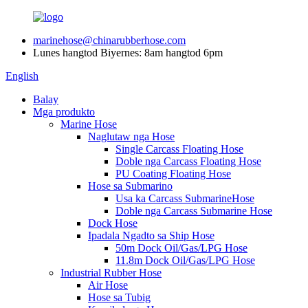
marinehose@chinarubberhose.com
Lunes hangtod Biyernes: 8am hangtod 6pm
English
Balay
Mga produkto
Marine Hose
Naglutaw nga Hose
Single Carcass Floating Hose
Doble nga Carcass Floating Hose
PU Coating Floating Hose
Hose sa Submarino
Usa ka Carcass SubmarineHose
Doble nga Carcass Submarine Hose
Dock Hose
Ipadala Ngadto sa Ship Hose
50m Dock Oil/Gas/LPG Hose
11.8m Dock Oil/Gas/LPG Hose
Industrial Rubber Hose
Air Hose
Hose sa Tubig