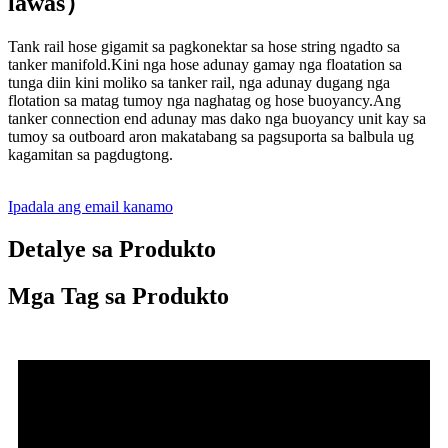
lawas）
Tank rail hose gigamit sa pagkonektar sa hose string ngadto sa
tanker manifold.Kini nga hose adunay gamay nga floatation sa
tunga diin kini moliko sa tanker rail, nga adunay dugang nga
flotation sa matag tumoy nga naghatag og hose buoyancy.Ang
tanker connection end adunay mas dako nga buoyancy unit kay sa
tumoy sa outboard aron makatabang sa pagsuporta sa balbula ug
kagamitan sa pagdugtong.
Ipadala ang email kanamo
Detalye sa Produkto
Mga Tag sa Produkto