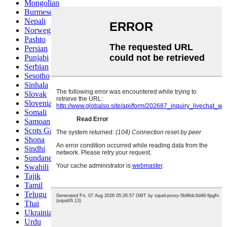
Mongolian
Burmese
Nepali
Norwegian
Pashto
Persian
Punjabi
Serbian
Sesotho
Sinhala
Slovak
Slovenian
Somali
Samoan
Scots Gaelic
Shona
Sindhi
Sundanese
Swahili
Tajik
Tamil
Telugu
Thai
Ukrainian
Urdu