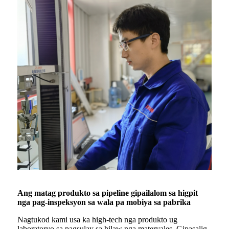
Ang matag produkto sa pipeline gipailalom sa higpit
nga pag-inspeksyon sa wala pa mobiya sa pabrika
Nagtukod kami usa ka high-tech nga produkto ug
laboratoryo sa pagsulay sa hilaw nga materyales. Gipasalig