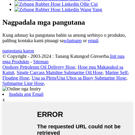
Nagpadala mga pangutana
Kung adunay ka pangutana bahin sa among serbisyo o produkto,
palihug kontaka kami pinaagi sa
whatsapp
or
email
.
pangutana karon
© Copyright - 2003-2024 : Tanang Katungod Gireserba.
Init nga
mga Produkto
-
Sitemap
Onshore Petroleum Oil Delivery Hose
,
Hose nga Makasukol sa
Kainit
,
Single Carcass Mainline Submarine Oil Hose
,
Marine Self-
Floating Hose
,
Una sa Plem/Una Ubos sa Buoy Submarine Hose
,
Submarine Line Hose
,
Ipadala ang Email
x