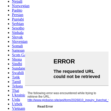
Nepali
Norwegian
Pashto
Persian
Punjabi
Serbian
Sesotho
Sinhala
Slovak
Slovenian
Somali
Samoan
Scots Gaelic
Shona
Sindhi
Sundanese
Swahili
Tajik
Tamil
Telugu
Thai
Ukrainian
Urdu
Uzbek
Vietnamese