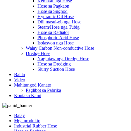
Kemikal nga Hose
Hose sa Pagkaon
Hose sa Sugnod
Hydraulic Oil Hose
Dili masul-ob nga Hose
Steam/Hose nga Tubig
Hose sa Radiator
Phosphoric Acid Hose
Isolasyon nga Hose
Walay Carbon Non-conductive Hose
Dredge Hose
Naglutaw nga Dredge Hose
Hose sa Dredging
Slurry Suction Hose
Balita
Video
Mahitungod Kanato
Paglibot sa Pabrika
Kontaka Kami
Balay
Mga produkto
Industrial Rubber Hose