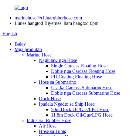
marinehose@chinarubberhose.com
Lunes hangtod Biyernes: 8am hangtod 6pm
English
Balay
Mga produkto
Marine Hose
Naglutaw nga Hose
Single Carcass Floating Hose
Doble nga Carcass Floating Hose
PU Coating Floating Hose
Hose sa Submarino
Usa ka Carcass SubmarineHose
Doble nga Carcass Submarine Hose
Dock Hose
Ipadala Ngadto sa Ship Hose
50m Dock Oil/Gas/LPG Hose
11.8m Dock Oil/Gas/LPG Hose
Industrial Rubber Hose
Air Hose
Hose sa Tubig