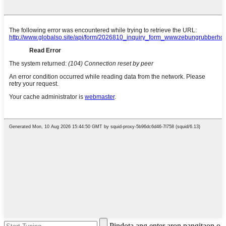
Pindota ang enter aron pangitaon o