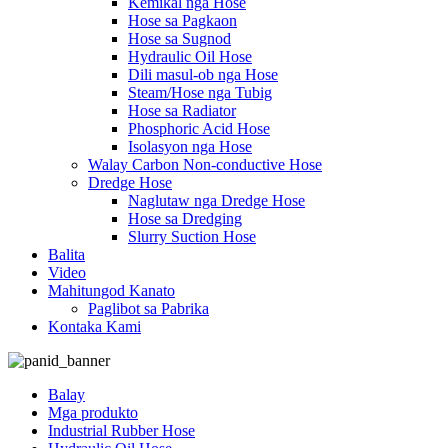
Kemikal nga Hose
Hose sa Pagkaon
Hose sa Sugnod
Hydraulic Oil Hose
Dili masul-ob nga Hose
Steam/Hose nga Tubig
Hose sa Radiator
Phosphoric Acid Hose
Isolasyon nga Hose
Walay Carbon Non-conductive Hose
Dredge Hose
Naglutaw nga Dredge Hose
Hose sa Dredging
Slurry Suction Hose
Balita
Video
Mahitungod Kanato
Paglibot sa Pabrika
Kontaka Kami
Balay
Mga produkto
Industrial Rubber Hose