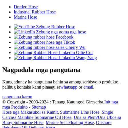
Dredge Hose
Industrial Rubber Hose
Marine Hose
Nagpadala mga pangutana
Kung adunay ka pangutana bahin sa among serbisyo o produkto,
palihug kontaka kami pinaagi sa
whatsapp
or
email
.
pangutana karon
© Copyright - 2003-2024 : Tanang Katungod Gireserba.
Init nga
mga Produkto
-
Sitemap
Hose nga Makasukol sa Kainit
,
Submarine Line Hose
,
Single
Carcass Mainline Submarine Oil Hose
,
Una sa Plem/Una Ubos sa
Buoy Submarine Hose
,
Marine Self-Floating Hose
,
Onshore
Petroleum Oil Delivery Hose
,