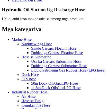
Hydraulic Oil Hose
Hydraulic Oil Suction Ug Discharge Hose
Hello, anhi aron mokonsulta sa among mga produkto!
Mga kategoriya
Marine Hose
Naglutaw nga Hose
Single Carcass Floating Hose
Doble nga Carcass Floating Hose
Hose sa Submarino
Usa ka Carcass Submarine Hose
Doble nga Carcass Submarine Hose
Liquid Petroleum Gas Rubber Hose (LPG hose)
Dock Hose
STS hose
50m Dock Oil/Gas/LPG Hose
11.8m Dock Oil/Gas/LPG Hose
Industrial Rubber Hose
Air Hose
Hose sa Tubig
Kemikal nga Hose