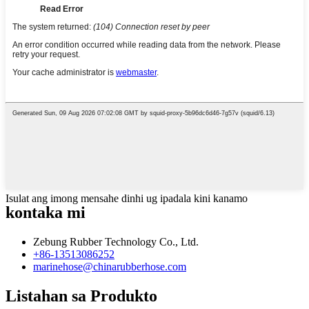
Isulat ang imong mensahe dinhi ug ipadala kini kanamo
kontaka mi
Zebung Rubber Technology Co., Ltd.
+86-13513086252
marinehose@chinarubberhose.com
Listahan sa Produkto