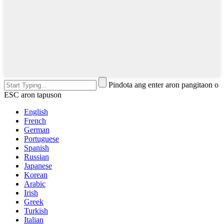
Pindota ang enter aron pangitaon o
ESC aron tapuson
English
French
German
Portuguese
Spanish
Russian
Japanese
Korean
Arabic
Irish
Greek
Turkish
Italian