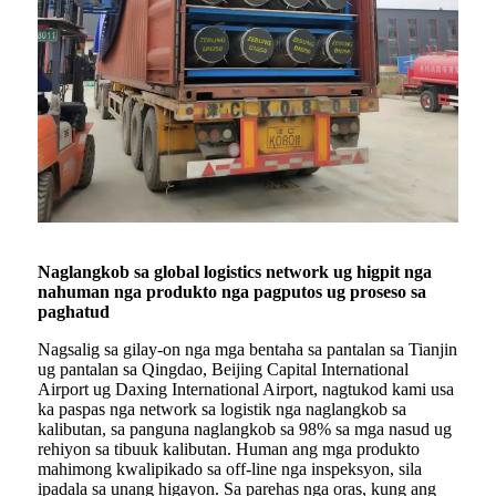
Naglangkob sa global logistics network ug higpit nga
nahuman nga produkto nga pagputos ug proseso sa
paghatud
Nagsalig sa gilay-on nga mga bentaha sa pantalan sa Tianjin
ug pantalan sa Qingdao, Beijing Capital International
Airport ug Daxing International Airport, nagtukod kami usa
ka paspas nga network sa logistik nga naglangkob sa
kalibutan, sa panguna naglangkob sa 98% sa mga nasud ug
rehiyon sa tibuuk kalibutan. Human ang mga produkto
mahimong kwalipikado sa off-line nga inspeksyon, sila
ipadala sa unang higayon. Sa parehas nga oras, kung ang