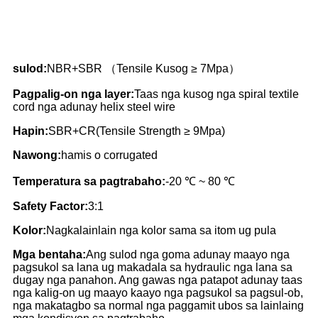
sulod:
NBR+SBR （Tensile Kusog ≥ 7Mpa）
Pagpalig-on nga layer:
Taas nga kusog nga spiral textile
cord nga adunay helix steel wire
Hapin:
SBR+CR(Tensile Strength ≥ 9Mpa)
Nawong:
hamis o corrugated
Temperatura sa pagtrabaho:
-20 ℃ ~ 80 ℃
Safety Factor:
3:1
Kolor:
Nagkalainlain nga kolor sama sa itom ug pula
Mga bentaha:
Ang sulod nga goma adunay maayo nga
pagsukol sa lana ug makadala sa hydraulic nga lana sa
dugay nga panahon. Ang gawas nga patapot adunay taas
nga kalig-on ug maayo kaayo nga pagsukol sa pagsul-ob,
nga makatagbo sa normal nga paggamit ubos sa lainlaing