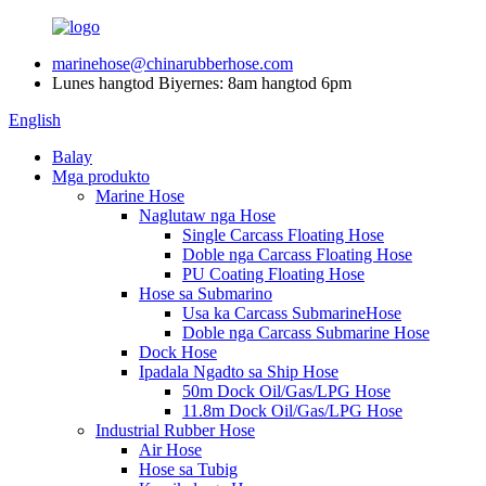
marinehose@chinarubberhose.com
Lunes hangtod Biyernes: 8am hangtod 6pm
English
Balay
Mga produkto
Marine Hose
Naglutaw nga Hose
Single Carcass Floating Hose
Doble nga Carcass Floating Hose
PU Coating Floating Hose
Hose sa Submarino
Usa ka Carcass SubmarineHose
Doble nga Carcass Submarine Hose
Dock Hose
Ipadala Ngadto sa Ship Hose
50m Dock Oil/Gas/LPG Hose
11.8m Dock Oil/Gas/LPG Hose
Industrial Rubber Hose
Air Hose
Hose sa Tubig