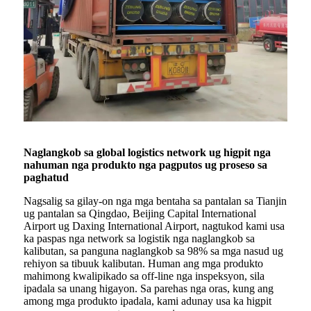
Naglangkob sa global logistics network ug higpit nga
nahuman nga produkto nga pagputos ug proseso sa
paghatud
Nagsalig sa gilay-on nga mga bentaha sa pantalan sa Tianjin
ug pantalan sa Qingdao, Beijing Capital International
Airport ug Daxing International Airport, nagtukod kami usa
ka paspas nga network sa logistik nga naglangkob sa
kalibutan, sa panguna naglangkob sa 98% sa mga nasud ug
rehiyon sa tibuuk kalibutan. Human ang mga produkto
mahimong kwalipikado sa off-line nga inspeksyon, sila
ipadala sa unang higayon. Sa parehas nga oras, kung ang
among mga produkto ipadala, kami adunay usa ka higpit