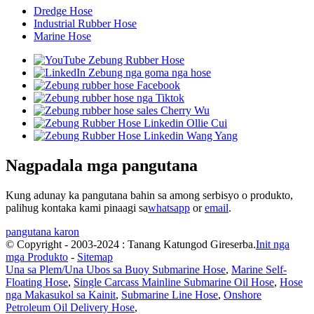
Dredge Hose
Industrial Rubber Hose
Marine Hose
Nagpadala mga pangutana
Kung adunay ka pangutana bahin sa among serbisyo o produkto,
palihug kontaka kami pinaagi sa
whatsapp
or
email
.
pangutana karon
© Copyright - 2003-2024 : Tanang Katungod Gireserba.
Init nga
mga Produkto
-
Sitemap
Una sa Plem/Una Ubos sa Buoy Submarine Hose
,
Marine Self-
Floating Hose
,
Single Carcass Mainline Submarine Oil Hose
,
Hose
nga Makasukol sa Kainit
,
Submarine Line Hose
,
Onshore
Petroleum Oil Delivery Hose
,