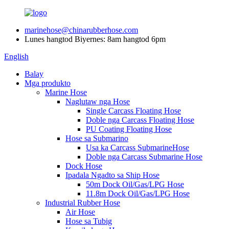
marinehose@chinarubberhose.com
Lunes hangtod Biyernes: 8am hangtod 6pm
English
Balay
Mga produkto
Marine Hose
Naglutaw nga Hose
Single Carcass Floating Hose
Doble nga Carcass Floating Hose
PU Coating Floating Hose
Hose sa Submarino
Usa ka Carcass SubmarineHose
Doble nga Carcass Submarine Hose
Dock Hose
Ipadala Ngadto sa Ship Hose
50m Dock Oil/Gas/LPG Hose
11.8m Dock Oil/Gas/LPG Hose
Industrial Rubber Hose
Air Hose
Hose sa Tubig