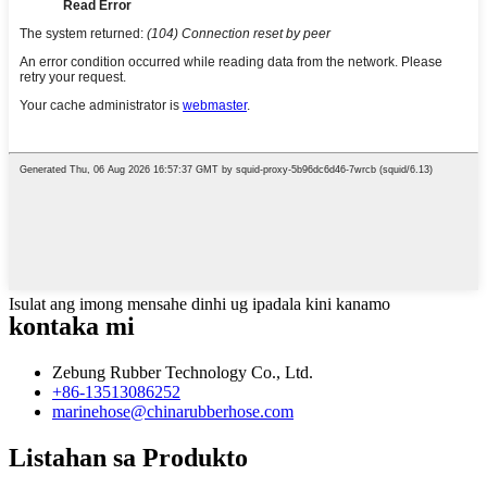
Isulat ang imong mensahe dinhi ug ipadala kini kanamo
kontaka mi
Zebung Rubber Technology Co., Ltd.
+86-13513086252
marinehose@chinarubberhose.com
Listahan sa Produkto