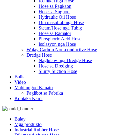
Kemikal nga Hose
Hose sa Pagkaon
Hose sa Sugnod
Hydraulic Oil Hose
Dili masul-ob nga Hose
Steam/Hose nga Tubig
Hose sa Radiator
Phosphoric Acid Hose
Isolasyon nga Hose
Walay Carbon Non-conductive Hose
Dredge Hose
Naglutaw nga Dredge Hose
Hose sa Dredging
Slurry Suction Hose
Balita
Video
Mahitungod Kanato
Paglibot sa Pabrika
Kontaka Kami
Balay
Mga produkto
Industrial Rubber Hose