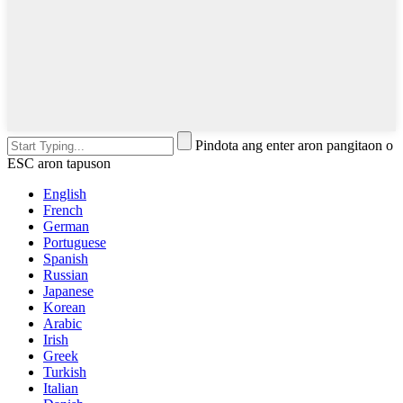
Pindota ang enter aron pangitaon o
ESC aron tapuson
English
French
German
Portuguese
Spanish
Russian
Japanese
Korean
Arabic
Irish
Greek
Turkish
Italian