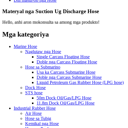
Dili masul-ob nga Hose
Materyal nga Suction Ug Discharge Hose
Hello, anhi aron mokonsulta sa among mga produkto!
Mga kategoriya
Marine Hose
Naglutaw nga Hose
Single Carcass Floating Hose
Doble nga Carcass Floating Hose
Hose sa Submarino
Usa ka Carcass Submarine Hose
Doble nga Carcass Submarine Hose
Liquid Petroleum Gas Rubber Hose (LPG hose)
Dock Hose
STS hose
50m Dock Oil/Gas/LPG Hose
11.8m Dock Oil/Gas/LPG Hose
Industrial Rubber Hose
Air Hose
Hose sa Tubig
Kemikal nga Hose