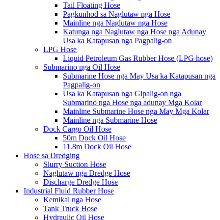
Tail Floating Hose
Pagkunhod sa Naglutaw nga Hose
Mainline nga Naglutaw nga Hose
Katunga nga Naglutaw nga Hose nga Adunay
Usa ka Katapusan nga Pagpalig-on
LPG Hose
Liquid Petroleum Gas Rubber Hose (LPG hose)
Submarino nga Oil Hose
Submarine Hose nga May Usa ka Katapusan nga
Pagpalig-on
Usa ka Katapusan nga Gipalig-on nga
Submarino nga Hose nga adunay Mga Kolar
Mainline Submarine Hose nga May Mga Kolar
Mainline nga Submarine Hose
Dock Cargo Oil Hose
50m Dock Oil Hose
11.8m Dock Oil Hose
Hose sa Dredging
Slurry Suction Hose
Naglutaw nga Dredge Hose
Discharge Dredge Hose
Industrial Fluid Rubber Hose
Kemikal nga Hose
Tank Truck Hose
Hydraulic Oil Hose