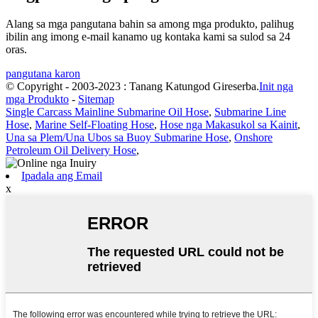
Alang sa mga pangutana bahin sa among mga produkto, palihug
ibilin ang imong e-mail kanamo ug kontaka kami sa sulod sa 24
oras.
pangutana karon
© Copyright - 2003-2023 : Tanang Katungod Gireserba.
Init nga
mga Produkto
-
Sitemap
Single Carcass Mainline Submarine Oil Hose
,
Submarine Line
Hose
,
Marine Self-Floating Hose
,
Hose nga Makasukol sa Kainit
,
Una sa Plem/Una Ubos sa Buoy Submarine Hose
,
Onshore
Petroleum Oil Delivery Hose
,
Ipadala ang Email
x