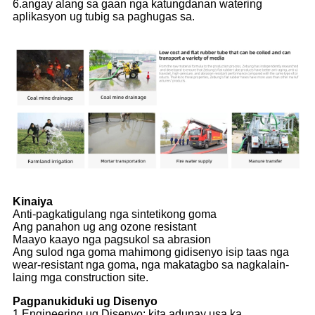
6.angay alang sa gaan nga katungdanan watering
aplikasyon ug tubig sa paghugas sa.
Kinaiya
Anti-pagkatigulang nga sintetikong goma
Ang panahon ug ang ozone resistant
Maayo kaayo nga pagsukol sa abrasion
Ang sulod nga goma mahimong gidisenyo isip taas nga
wear-resistant nga goma, nga makatagbo sa nagkalain-
laing mga construction site.
Pagpanukiduki ug Disenyo
1.Engineering ug Disenyo: kita adunay usa ka