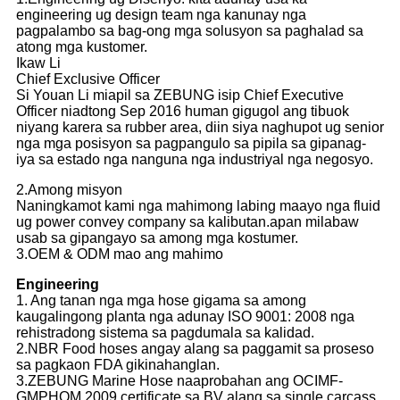
engineering ug design team nga kanunay nga
pagpalambo sa bag-ong mga solusyon sa paghalad sa
atong mga kustomer.
Ikaw Li
Chief Exclusive Officer
Si Youan Li miapil sa ZEBUNG isip Chief Executive
Officer niadtong Sep 2016 human gigugol ang tibuok
niyang karera sa rubber area, diin siya naghupot ug senior
nga mga posisyon sa pagpangulo sa pipila sa gipanag-
iya sa estado nga nanguna nga industriyal nga negosyo.
2.Among misyon
Naningkamot kami nga mahimong labing maayo nga fluid
ug power convey company sa kalibutan.apan milabaw
usab sa gipangayo sa among mga kostumer.
3.OEM & ODM mao ang mahimo
Engineering
1. Ang tanan nga mga hose gigama sa among
kaugalingong planta nga adunay ISO 9001: 2008 nga
rehistradong sistema sa pagdumala sa kalidad.
2.NBR Food hoses angay alang sa paggamit sa proseso
sa pagkaon FDA gikinahanglan.
3.ZEBUNG Marine Hose naaprobahan ang OCIMF-
GMPHOM 2009 certificate sa BV alang sa single carcass