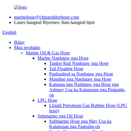
marinehose@chinarubberhose.com
Lunes hangtod Biyernes: 8am hangtod 6pm
English
Balay
Mga produkto
Marine Oil & Gas Hose
Marine Naglutaw nga Hose
Tanker Rail Naglutaw nga Hose
Tail Floating Hose
Pagkunhod sa Naglutaw nga Hose
Mainline nga Naglutaw nga Hose
Katunga nga Naglutaw nga Hose nga
Adunay Usa ka Katapusan nga Pagpalig-
on
LPG Hose
Liquid Petroleum Gas Rubber Hose (LPG
hose)
Submarino nga Oil Hose
Submarine Hose nga May Usa ka
Katapusan nga Pagpalig-on