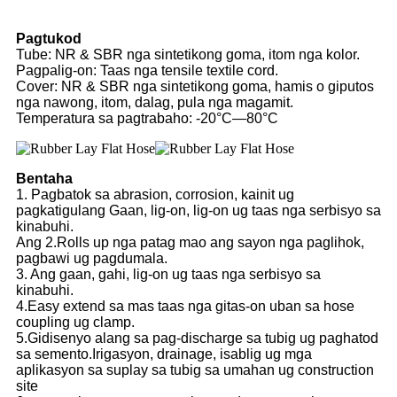
Pagtukod
Tube: NR & SBR nga sintetikong goma, itom nga kolor.
Pagpalig-on: Taas nga tensile textile cord.
Cover: NR & SBR nga sintetikong goma, hamis o giputos
nga nawong, itom, dalag, pula nga magamit.
Temperatura sa pagtrabaho: -20°C—80°C
Bentaha
1. Pagbatok sa abrasion, corrosion, kainit ug
pagkatigulang Gaan, lig-on, lig-on ug taas nga serbisyo sa
kinabuhi.
Ang 2.Rolls up nga patag mao ang sayon ​​nga paglihok,
pagbawi ug pagdumala.
3. Ang gaan, gahi, lig-on ug taas nga serbisyo sa
kinabuhi.
4.Easy extend sa mas taas nga gitas-on uban sa hose
coupling ug clamp.
5.Gidisenyo alang sa pag-discharge sa tubig ug paghatod
sa semento.Irigasyon, drainage, isablig ug mga
aplikasyon sa suplay sa tubig sa umahan ug construction
site