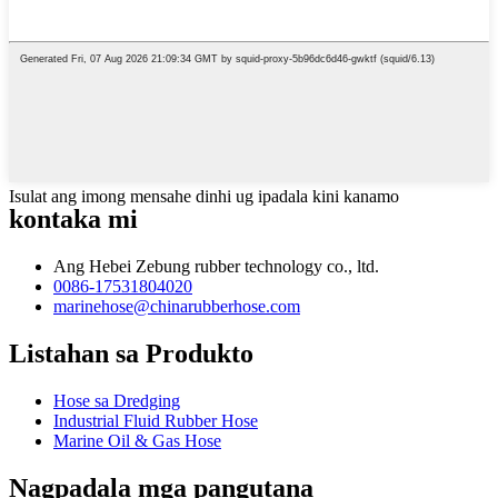
Isulat ang imong mensahe dinhi ug ipadala kini kanamo
kontaka mi
Ang Hebei Zebung rubber technology co., ltd.
0086-17531804020
marinehose@chinarubberhose.com
Listahan sa Produkto
Hose sa Dredging
Industrial Fluid Rubber Hose
Marine Oil & Gas Hose
Nagpadala mga pangutana