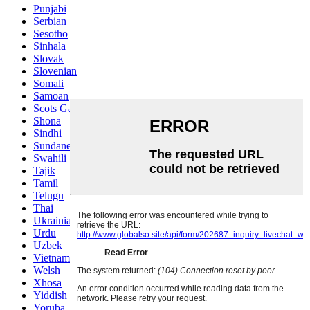
Punjabi
Serbian
Sesotho
Sinhala
Slovak
Slovenian
Somali
Samoan
Scots Gaelic
Shona
Sindhi
Sundanese
Swahili
Tajik
Tamil
Telugu
Thai
Ukrainian
Urdu
Uzbek
Vietnamese
Welsh
Xhosa
Yiddish
Yoruba