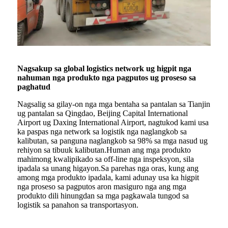
Nagsakup sa global logistics network ug higpit nga
nahuman nga produkto nga pagputos ug proseso sa
paghatud
Nagsalig sa gilay-on nga mga bentaha sa pantalan sa Tianjin
ug pantalan sa Qingdao, Beijing Capital International
Airport ug Daxing International Airport, nagtukod kami usa
ka paspas nga network sa logistik nga naglangkob sa
kalibutan, sa panguna naglangkob sa 98% sa mga nasud ug
rehiyon sa tibuuk kalibutan.Human ang mga produkto
mahimong kwalipikado sa off-line nga inspeksyon, sila
ipadala sa unang higayon.Sa parehas nga oras, kung ang
among mga produkto ipadala, kami adunay usa ka higpit
nga proseso sa pagputos aron masiguro nga ang mga
produkto dili hinungdan sa mga pagkawala tungod sa
logistik sa panahon sa transportasyon.