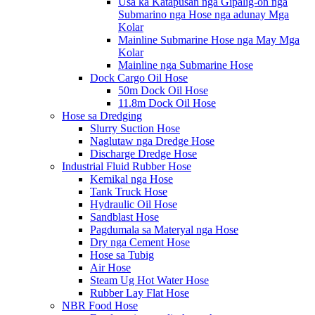
Usa ka Katapusan nga Gipalig-on nga
Submarino nga Hose nga adunay Mga
Kolar
Mainline Submarine Hose nga May Mga
Kolar
Mainline nga Submarine Hose
Dock Cargo Oil Hose
50m Dock Oil Hose
11.8m Dock Oil Hose
Hose sa Dredging
Slurry Suction Hose
Naglutaw nga Dredge Hose
Discharge Dredge Hose
Industrial Fluid Rubber Hose
Kemikal nga Hose
Tank Truck Hose
Hydraulic Oil Hose
Sandblast Hose
Pagdumala sa Materyal nga Hose
Dry nga Cement Hose
Hose sa Tubig
Air Hose
Steam Ug Hot Water Hose
Rubber Lay Flat Hose
NBR Food Hose