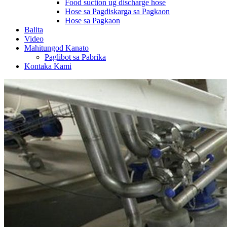
Food suction ug discharge hose
Hose sa Pagdiskarga sa Pagkaon
Hose sa Pagkaon
Balita
Video
Mahitungod Kanato
Paglibot sa Pabrika
Kontaka Kami