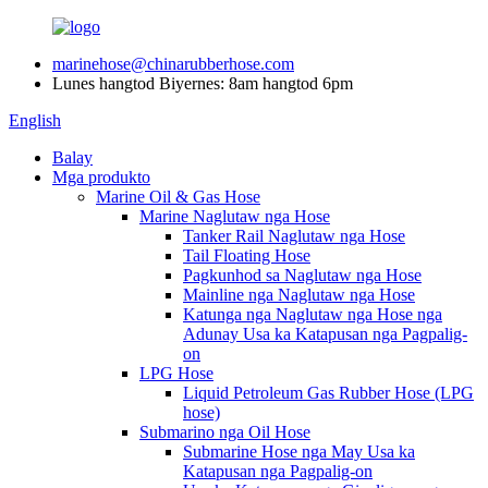
marinehose@chinarubberhose.com
Lunes hangtod Biyernes: 8am hangtod 6pm
English
Balay
Mga produkto
Marine Oil & Gas Hose
Marine Naglutaw nga Hose
Tanker Rail Naglutaw nga Hose
Tail Floating Hose
Pagkunhod sa Naglutaw nga Hose
Mainline nga Naglutaw nga Hose
Katunga nga Naglutaw nga Hose nga
Adunay Usa ka Katapusan nga Pagpalig-
on
LPG Hose
Liquid Petroleum Gas Rubber Hose (LPG
hose)
Submarino nga Oil Hose
Submarine Hose nga May Usa ka
Katapusan nga Pagpalig-on