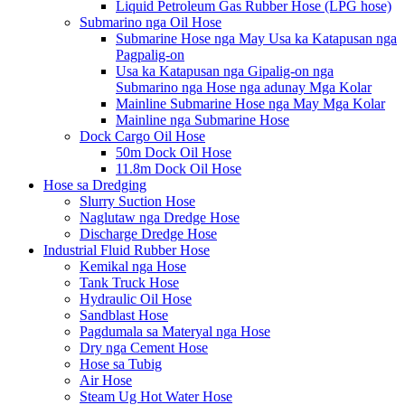
Liquid Petroleum Gas Rubber Hose (LPG hose)
Submarino nga Oil Hose
Submarine Hose nga May Usa ka Katapusan nga
Pagpalig-on
Usa ka Katapusan nga Gipalig-on nga
Submarino nga Hose nga adunay Mga Kolar
Mainline Submarine Hose nga May Mga Kolar
Mainline nga Submarine Hose
Dock Cargo Oil Hose
50m Dock Oil Hose
11.8m Dock Oil Hose
Hose sa Dredging
Slurry Suction Hose
Naglutaw nga Dredge Hose
Discharge Dredge Hose
Industrial Fluid Rubber Hose
Kemikal nga Hose
Tank Truck Hose
Hydraulic Oil Hose
Sandblast Hose
Pagdumala sa Materyal nga Hose
Dry nga Cement Hose
Hose sa Tubig
Air Hose
Steam Ug Hot Water Hose