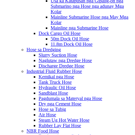
Usa ka Katapusan nga Gipalig-on nga
Submarino nga Hose nga adunay Mga
Kolar
Mainline Submarine Hose nga May Mga
Kolar
Mainline nga Submarine Hose
Dock Cargo Oil Hose
50m Dock Oil Hose
11.8m Dock Oil Hose
Hose sa Dredging
Slurry Suction Hose
Naglutaw nga Dredge Hose
Discharge Dredge Hose
Industrial Fluid Rubber Hose
Kemikal nga Hose
Tank Truck Hose
Hydraulic Oil Hose
Sandblast Hose
Pagdumala sa Materyal nga Hose
Dry nga Cement Hose
Hose sa Tubig
Air Hose
Steam Ug Hot Water Hose
Rubber Lay Flat Hose
NBR Food Hose