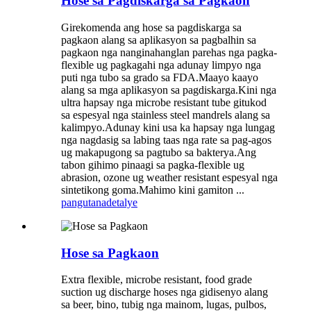
Hose sa Pagdiskarga sa Pagkaon
Girekomenda ang hose sa pagdiskarga sa
pagkaon alang sa aplikasyon sa pagbalhin sa
pagkaon nga nanginahanglan parehas nga pagka-
flexible ug pagkagahi nga adunay limpyo nga
puti nga tubo sa grado sa FDA.Maayo kaayo
alang sa mga aplikasyon sa pagdiskarga.Kini nga
ultra hapsay nga microbe resistant tube gitukod
sa espesyal nga stainless steel mandrels alang sa
kalimpyo.Adunay kini usa ka hapsay nga lungag
nga nagdasig sa labing taas nga rate sa pag-agos
ug makapugong sa pagtubo sa bakterya.Ang
tabon gihimo pinaagi sa pagka-flexible ug
abrasion, ozone ug weather resistant espesyal nga
sintetikong goma.Mahimo kini gamiton ...
pangutana
detalye
Hose sa Pagkaon
Extra flexible, microbe resistant, food grade
suction ug discharge hoses nga gidisenyo alang
sa beer, bino, tubig nga mainom, lugas, pulbos,