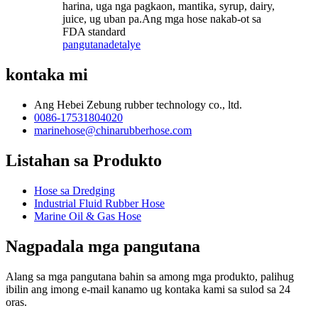
harina, uga nga pagkaon, mantika, syrup, dairy,
juice, ug uban pa.Ang mga hose nakab-ot sa
FDA standard
pangutana
detalye
kontaka mi
Ang Hebei Zebung rubber technology co., ltd.
0086-17531804020
marinehose@chinarubberhose.com
Listahan sa Produkto
Hose sa Dredging
Industrial Fluid Rubber Hose
Marine Oil & Gas Hose
Nagpadala mga pangutana
Alang sa mga pangutana bahin sa among mga produkto, palihug
ibilin ang imong e-mail kanamo ug kontaka kami sa sulod sa 24
oras.