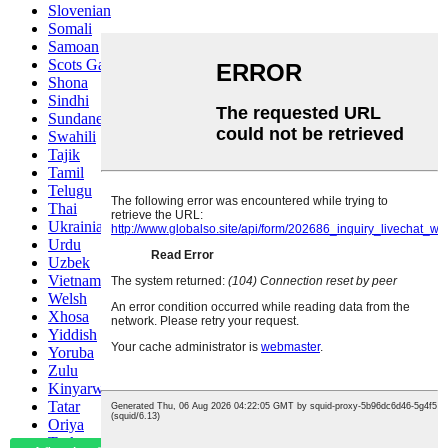
Slovenian
Somali
Samoan
Scots Gaelic
Shona
Sindhi
Sundanese
Swahili
Tajik
Tamil
Telugu
Thai
Ukrainian
Urdu
Uzbek
Vietnamese
Welsh
Xhosa
Yiddish
Yoruba
Zulu
Kinyarwanda
Tatar
Oriya
Turkmen