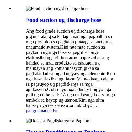
Food suction ug discharge hose
Ang food grade suction ug discharge hose
gigamit alang sa kadaghanan nga pagbalhin sa
mga produkto sa pagkaon pinaagi sa suction o
pneumatic system.Kini nga mga suction sa
pagkaon ug mga hose sa pag-discharge
eksklusibo nga gihimo aron mapreserbar ang
kalidad sa mga produkto sa pagkaon ug
malikayan ang kontaminasyon gikan sa
pagkaladlad sa mga langyaw nga elemento.Kini
nga hose flexible ug lig-on.Maayo kaayo alang
sa pagsuyop ug pagdiskarga sa mga
aplikasyon.Gidisenyo nga adunay limpyo nga
puti nga tubo sa FDA nga makasugakod sa mga
tambok sa hayop ug utanon.Kini nga ultra
hapsay nga resistensya sa mikrobyo ...
pangutana
detalye