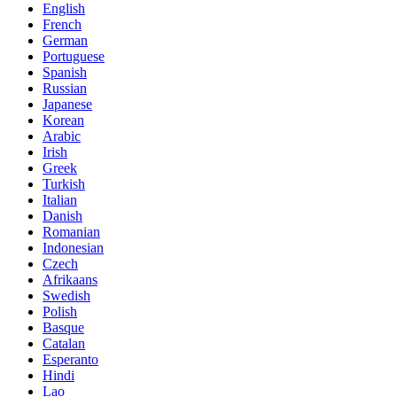
English
French
German
Portuguese
Spanish
Russian
Japanese
Korean
Arabic
Irish
Greek
Turkish
Italian
Danish
Romanian
Indonesian
Czech
Afrikaans
Swedish
Polish
Basque
Catalan
Esperanto
Hindi
Lao