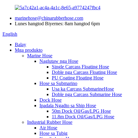
marinehose@chinarubberhose.com
Lunes hangtod Biyernes: 8am hangtod 6pm
English
Balay
Mga produkto
Marine Hose
Naglutaw nga Hose
Single Carcass Floating Hose
Doble nga Carcass Floating Hose
PU Coating Floating Hose
Hose sa Submarino
Usa ka Carcass SubmarineHose
Doble nga Carcass Submarine Hose
Dock Hose
Ipadala Ngadto sa Ship Hose
50m Dock Oil/Gas/LPG Hose
11.8m Dock Oil/Gas/LPG Hose
Industrial Rubber Hose
Air Hose
Hose sa Tubig