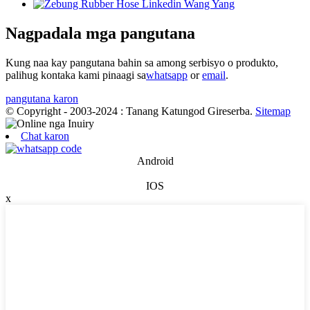
Nagpadala mga pangutana
Kung naa kay pangutana bahin sa among serbisyo o produkto,
palihug kontaka kami pinaagi sa
whatsapp
or
email
.
pangutana karon
© Copyright - 2003-2024 : Tanang Katungod Gireserba.
Sitemap
Chat karon
Android
IOS
x