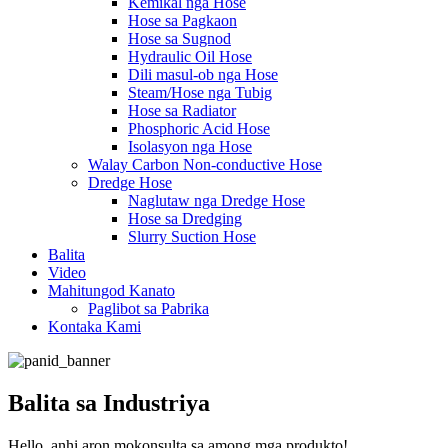
Kemikal nga Hose
Hose sa Pagkaon
Hose sa Sugnod
Hydraulic Oil Hose
Dili masul-ob nga Hose
Steam/Hose nga Tubig
Hose sa Radiator
Phosphoric Acid Hose
Isolasyon nga Hose
Walay Carbon Non-conductive Hose
Dredge Hose
Naglutaw nga Dredge Hose
Hose sa Dredging
Slurry Suction Hose
Balita
Video
Mahitungod Kanato
Paglibot sa Pabrika
Kontaka Kami
Balita sa Industriya
Hello, anhi aron mokonsulta sa among mga produkto!