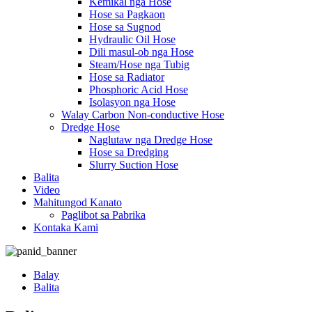
Kemikal nga Hose
Hose sa Pagkaon
Hose sa Sugnod
Hydraulic Oil Hose
Dili masul-ob nga Hose
Steam/Hose nga Tubig
Hose sa Radiator
Phosphoric Acid Hose
Isolasyon nga Hose
Walay Carbon Non-conductive Hose
Dredge Hose
Naglutaw nga Dredge Hose
Hose sa Dredging
Slurry Suction Hose
Balita
Video
Mahitungod Kanato
Paglibot sa Pabrika
Kontaka Kami
Balay
Balita