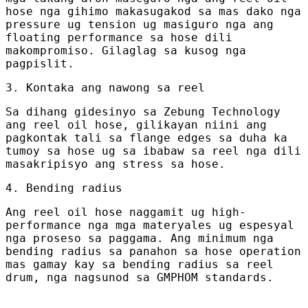
hose nga gihimo makasugakod sa mas dako nga
pressure ug tension ug masiguro nga ang
floating performance sa hose dili
makompromiso. Gilaglag sa kusog nga
pagpislit.
3. Kontaka ang nawong sa reel
Sa dihang gidesinyo sa Zebung Technology
ang reel oil hose, gilikayan niini ang
pagkontak tali sa flange edges sa duha ka
tumoy sa hose ug sa ibabaw sa reel nga dili
masakripisyo ang stress sa hose.
4. Bending radius
Ang reel oil hose naggamit ug high-
performance nga mga materyales ug espesyal
nga proseso sa paggama. Ang minimum nga
bending radius sa panahon sa hose operation
mas gamay kay sa bending radius sa reel
drum, nga nagsunod sa GMPHOM standards.