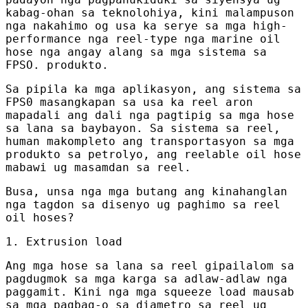
kabag-ohan sa teknolohiya, kini malampuson
nga nakahimo og usa ka serye sa mga high-
performance nga reel-type nga marine oil
hose nga angay alang sa mga sistema sa
FPSO. produkto.
Sa pipila ka mga aplikasyon, ang sistema sa
FPS0 masangkapan sa usa ka reel aron
mapadali ang dali nga pagtipig sa mga hose
sa lana sa baybayon. Sa sistema sa reel,
human makompleto ang transportasyon sa mga
produkto sa petrolyo, ang reelable oil hose
mabawi ug masamdan sa reel.
Busa, unsa nga mga butang ang kinahanglan
nga tagdon sa disenyo ug paghimo sa reel
oil hoses?
1. Extrusion load
Ang mga hose sa lana sa reel gipailalom sa
pagdugmok sa mga karga sa adlaw-adlaw nga
paggamit. Kini nga mga squeeze load mausab
sa mga pagbag-o sa diametro sa reel ug