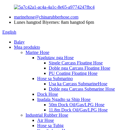
marinehose@chinarubberhose.com
Lunes hangtod Biyernes: 8am hangtod 6pm
English
Balay
Mga produkto
Marine Hose
Naglutaw nga Hose
Single Carcass Floating Hose
Doble nga Carcass Floating Hose
PU Coating Floating Hose
Hose sa Submarino
Usa ka Carcass SubmarineHose
Doble nga Carcass Submarine Hose
Dock Hose
Ipadala Ngadto sa Ship Hose
50m Dock Oil/Gas/LPG Hose
11.8m Dock Oil/Gas/LPG Hose
Industrial Rubber Hose
Air Hose
Hose sa Tubig