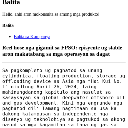
Balita
Hello, anhi aron mokonsulta sa among mga produkto!
Balita
Balita sa Kompanya
Reel hose nga gigamit sa FPSO: episyente ug stable
aron makatabang sa mga operasyon sa dagat
Sa pagkompleto ug paghatod sa unang
cylindrical floating production, storage ug
offloading device sa Asia nga “Hai Kui No.
1″ niadtong Abril 26, 2024, laing
mahinungdanong kapitulo ang nasulat sa
kasaysayan sa global deepwater offshore oil
and gas development. Kini nga engrande nga
paghatod dili lamang nagtimaan sa usa ka
dakong kalampusan sa independente nga
disenyo ug teknolohiya sa pagtukod sa akong
nasud sa mga kagamitan sa lana ug gas sa