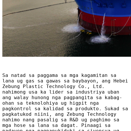
Sa natad sa paggama sa mga kagamitan sa
lana ug gas sa gawas sa baybayon, ang Hebei
Zebung Plastic Technology Co., Ltd.
nahimong usa ka lider sa industriya uban
ang walay hunong nga pagpangita sa kabag-
ohan sa teknolohiya ug higpit nga
pagkontrol sa kalidad sa produkto. Sukad sa
pagkatukod niini, ang Zebung Technology
nahimo nang pasalig sa R&D ug paghimo sa
mga hose sa lana sa dagat. Pinaagi sa
padayon nga pagpanukiduki sa siyensya ug