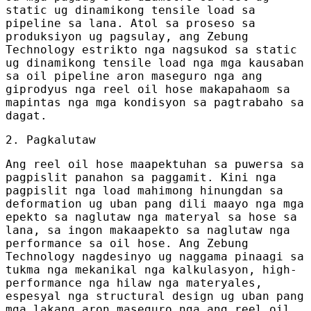
static ug dinamikong tensile load sa
pipeline sa lana. Atol sa proseso sa
produksiyon ug pagsulay, ang Zebung
Technology estrikto nga nagsukod sa static
ug dinamikong tensile load nga mga kausaban
sa oil pipeline aron maseguro nga ang
giprodyus nga reel oil hose makapahaom sa
mapintas nga mga kondisyon sa pagtrabaho sa
dagat.
2. Pagkalutaw
Ang reel oil hose maapektuhan sa puwersa sa
pagpislit panahon sa paggamit. Kini nga
pagpislit nga load mahimong hinungdan sa
deformation ug uban pang dili maayo nga mga
epekto sa naglutaw nga materyal sa hose sa
lana, sa ingon makaapekto sa naglutaw nga
performance sa oil hose. Ang Zebung
Technology nagdesinyo ug naggama pinaagi sa
tukma nga mekanikal nga kalkulasyon, high-
performance nga hilaw nga materyales,
espesyal nga structural design ug uban pang
mga lakang aron maseguro nga ang reel oil