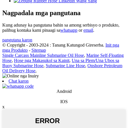
Nagpadala mga pangutana
Kung adunay ka pangutana bahin sa among serbisyo o produkto,
palihug kontaka kami pinaagi sa
whatsapp
or
email
.
pangutana karon
© Copyright - 2003-2024 : Tanang Katungod Gireserba.
Init nga
mga Produkto
-
Sitemap
Single Carcass Mainline Submarine Oil Hose
,
Marine Self-Floating
Hose
,
Hose nga Makasukol sa Kainit
,
Una sa Plem/Una Ubos sa
Buoy Submarine Hose
,
Submarine Line Hose
,
Onshore Petroleum
Oil Delivery Hose
,
Chat karon
Android
IOS
x