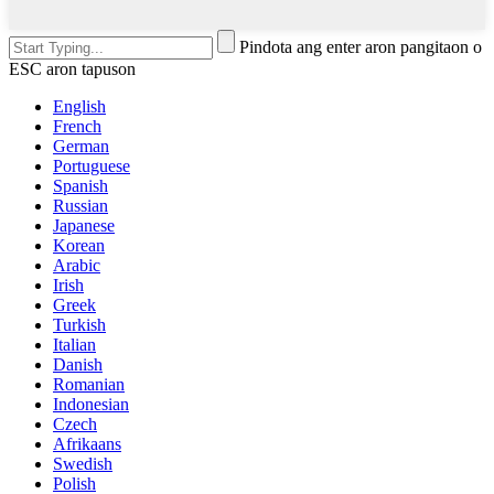
Pindota ang enter aron pangitaon o
ESC aron tapuson
English
French
German
Portuguese
Spanish
Russian
Japanese
Korean
Arabic
Irish
Greek
Turkish
Italian
Danish
Romanian
Indonesian
Czech
Afrikaans
Swedish
Polish