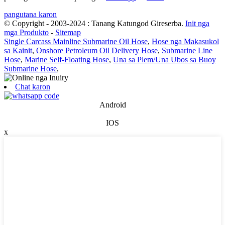
pangutana karon
© Copyright - 2003-2024 : Tanang Katungod Gireserba.
Init nga
mga Produkto
-
Sitemap
Single Carcass Mainline Submarine Oil Hose
,
Hose nga Makasukol
sa Kainit
,
Onshore Petroleum Oil Delivery Hose
,
Submarine Line
Hose
,
Marine Self-Floating Hose
,
Una sa Plem/Una Ubos sa Buoy
Submarine Hose
,
Chat karon
Android
IOS
x