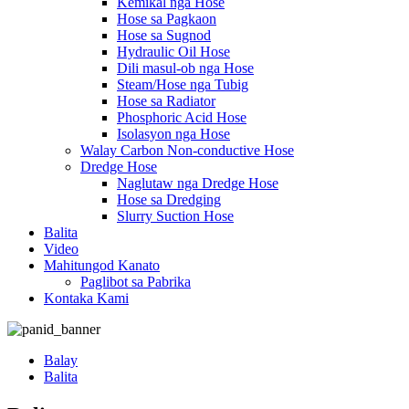
Kemikal nga Hose
Hose sa Pagkaon
Hose sa Sugnod
Hydraulic Oil Hose
Dili masul-ob nga Hose
Steam/Hose nga Tubig
Hose sa Radiator
Phosphoric Acid Hose
Isolasyon nga Hose
Walay Carbon Non-conductive Hose
Dredge Hose
Naglutaw nga Dredge Hose
Hose sa Dredging
Slurry Suction Hose
Balita
Video
Mahitungod Kanato
Paglibot sa Pabrika
Kontaka Kami
Balay
Balita