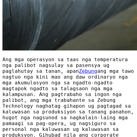
Ang mga operasyon sa taas nga temperatura
nga palibot nagsulay sa pasensya ug
paglahutay sa tanan, apan
Zebung
ang mga tawo
nagtuo nga kini mao ang daw ordinaryo nga
mga akumulasyon nga sa ngadto-ngadto
magtapok ngadto sa talagsaon nga mga
kalampusan. Ang pagtrabaho sa ingon nga
palibot, ang mga trabahante sa Zebung
Technology naghatag gihapon ug pagtagad sa
kaluwasan sa produksiyon sa tanang panahon,
hugot nga nagsunod sa nagkalain-laing mga
pamaagi sa pag-opera, ug nagsiguro sa
personal nga kaluwasan ug kaluwasan sa
produksyon. Gihubad nila ang corporate