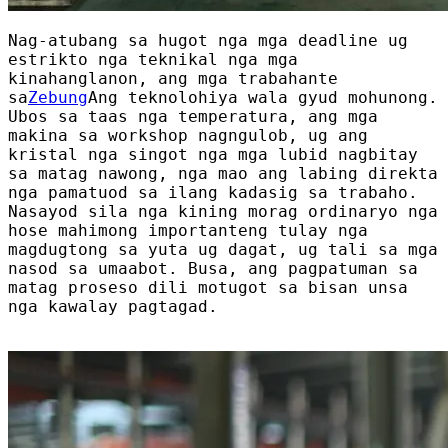
Nag-atubang sa hugot nga mga deadline ug
estrikto nga teknikal nga mga
kinahanglanon, ang mga trabahante
sa
Zebung
Ang teknolohiya wala gyud mohunong.
Ubos sa taas nga temperatura, ang mga
makina sa workshop nagngulob, ug ang
kristal nga singot nga mga lubid nagbitay
sa matag nawong, nga mao ang labing direkta
nga pamatuod sa ilang kadasig sa trabaho.
Nasayod sila nga kining morag ordinaryo nga
hose mahimong importanteng tulay nga
magdugtong sa yuta ug dagat, ug tali sa mga
nasod sa umaabot. Busa, ang pagpatuman sa
matag proseso dili motugot sa bisan unsa
nga kawalay pagtagad.