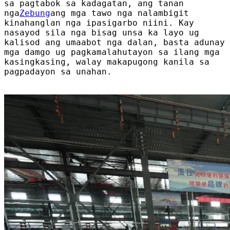
sa pagtabok sa kadagatan, ang tanan
nga
Zebung
ang mga tawo nga nalambigit
kinahanglan nga ipasigarbo niini. Kay
nasayod sila nga bisag unsa ka layo ug
kalisod ang umaabot nga dalan, basta adunay
mga damgo ug pagkamalahutayon sa ilang mga
kasingkasing, walay makapugong kanila sa
pagpadayon sa unahan.