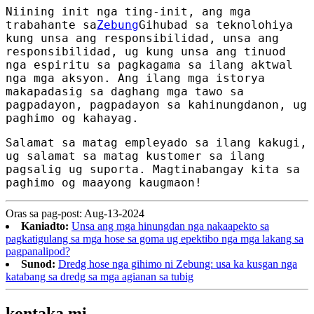
Niining init nga ting-init, ang mga
trabahante sa
Zebung
Gihubad sa teknolohiya
kung unsa ang responsibilidad, unsa ang
responsibilidad, ug kung unsa ang tinuod
nga espiritu sa pagkagama sa ilang aktwal
nga mga aksyon. Ang ilang mga istorya
makapadasig sa daghang mga tawo sa
pagpadayon, pagpadayon sa kahinungdanon, ug
paghimo og kahayag.
Salamat sa matag empleyado sa ilang kakugi,
ug salamat sa matag kustomer sa ilang
pagsalig ug suporta. Magtinabangay kita sa
paghimo og maayong kaugmaon!
Oras sa pag-post: Aug-13-2024
Kaniadto:
Unsa ang mga hinungdan nga nakaapekto sa
pagkatigulang sa mga hose sa goma ug epektibo nga mga lakang sa
pagpanalipod?
Sunod:
Dredg hose nga gihimo ni Zebung: usa ka kusgan nga
katabang sa dredg sa mga agianan sa tubig
kontaka mi