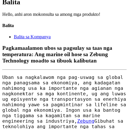
Balita
Hello, anhi aron mokonsulta sa among mga produkto!
Balita
Balita sa Kompanya
Pagkamaalamon ubos sa pagsulay sa taas nga
temperatura: Ang marine oil hose sa Zebung
Technology moadto sa tibuok kalibutan
Uban sa nagkalawom nga pag-uswag sa global
nga panagsama sa ekonomiya, ang kadagatan
nahimong usa ka importante nga agianan nga
nagkonektar sa mga kontinente, ug ang luwas
ug episyente nga transportasyon sa enerhiya
nahimong yawe sa pagmintinar sa lifeline sa
global nga ekonomiya. Ingon usa ka bantog
nga tiggama sa kagamitan sa marine
engineering sa industriya,
Zebung
Gibuhat sa
teknolohiya ang importante nga tahas sa