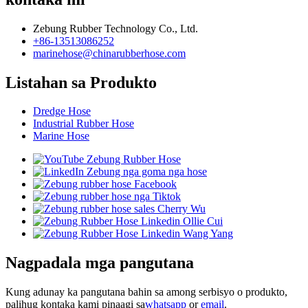
Zebung Rubber Technology Co., Ltd.
+86-13513086252
marinehose@chinarubberhose.com
Listahan sa Produkto
Dredge Hose
Industrial Rubber Hose
Marine Hose
Nagpadala mga pangutana
Kung adunay ka pangutana bahin sa among serbisyo o produkto,
palihug kontaka kami pinaagi sa
whatsapp
or
email
.