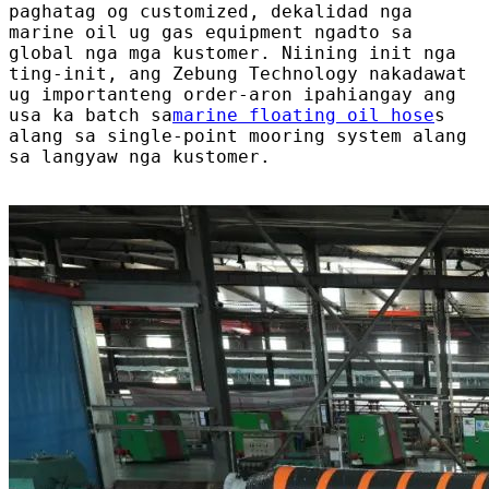
paghatag og customized, dekalidad nga
marine oil ug gas equipment ngadto sa
global nga mga kustomer. Niining init nga
ting-init, ang Zebung Technology nakadawat
ug importanteng order-aron ipahiangay ang
usa ka batch sa
marine floating oil hose
s
alang sa single-point mooring system alang
sa langyaw nga kustomer.