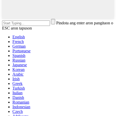
Pindota ang enter aron pangitaon o
ESC aron tapuson
English
French
German
Portuguese
Spanish
Russian
Japanese
Korean
Arabic
Irish
Greek
Turkish
Italian
Danish
Romanian
Indonesian
Czech