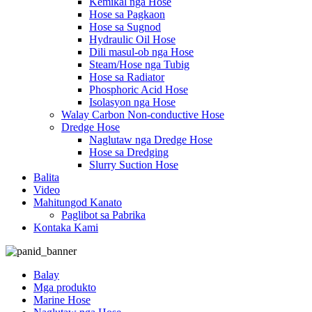
Kemikal nga Hose
Hose sa Pagkaon
Hose sa Sugnod
Hydraulic Oil Hose
Dili masul-ob nga Hose
Steam/Hose nga Tubig
Hose sa Radiator
Phosphoric Acid Hose
Isolasyon nga Hose
Walay Carbon Non-conductive Hose
Dredge Hose
Naglutaw nga Dredge Hose
Hose sa Dredging
Slurry Suction Hose
Balita
Video
Mahitungod Kanato
Paglibot sa Pabrika
Kontaka Kami
Balay
Mga produkto
Marine Hose