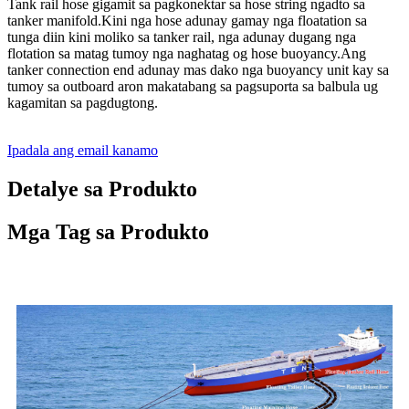
Tank rail hose gigamit sa pagkonektar sa hose string ngadto sa
tanker manifold.Kini nga hose adunay gamay nga floatation sa
tunga diin kini moliko sa tanker rail, nga adunay dugang nga
flotation sa matag tumoy nga naghatag og hose buoyancy.Ang
tanker connection end adunay mas dako nga buoyancy unit kay sa
tumoy sa outboard aron makatabang sa pagsuporta sa balbula ug
kagamitan sa pagdugtong.
Ipadala ang email kanamo
Detalye sa Produkto
Mga Tag sa Produkto