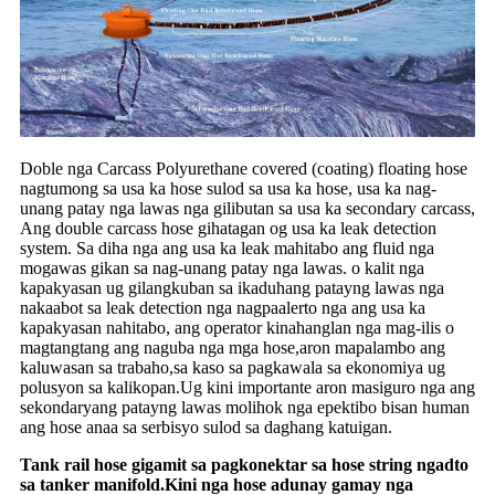
Doble nga Carcass Polyurethane covered (coating) floating hose
nagtumong sa usa ka hose sulod sa usa ka hose, usa ka nag-
unang patay nga lawas nga gilibutan sa usa ka secondary carcass,
Ang double carcass hose gihatagan og usa ka leak detection
system. Sa diha nga ang usa ka leak mahitabo ang fluid nga
mogawas gikan sa nag-unang patay nga lawas. o kalit nga
kapakyasan ug gilangkuban sa ikaduhang patayng lawas nga
nakaabot sa leak detection nga nagpaalerto nga ang usa ka
kapakyasan nahitabo, ang operator kinahanglan nga mag-ilis o
magtangtang ang naguba nga mga hose,aron mapalambo ang
kaluwasan sa trabaho,sa kaso sa pagkawala sa ekonomiya ug
polusyon sa kalikopan.Ug kini importante aron masiguro nga ang
sekondaryang patayng lawas molihok nga epektibo bisan human
ang hose anaa sa serbisyo sulod sa daghang katuigan.
Tank rail hose gigamit sa pagkonektar sa hose string ngadto
sa tanker manifold.Kini nga hose adunay gamay nga