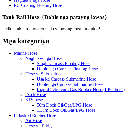
Naglutaw nga Hose
PU Coating Floating Hose
Tank Rail Hose（Doble nga patayng lawas）
Hello, anhi aron mokonsulta sa among mga produkto!
Mga kategoriya
Marine Hose
Naglutaw nga Hose
Single Carcass Floating Hose
Doble nga Carcass Floating Hose
Hose sa Submarino
Usa ka Carcass Submarine Hose
Doble nga Carcass Submarine Hose
Liquid Petroleum Gas Rubber Hose (LPG hose)
Dock Hose
STS hose
50m Dock Oil/Gas/LPG Hose
11.8m Dock Oil/Gas/LPG Hose
Industrial Rubber Hose
Air Hose
Hose sa Tubig