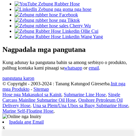
Nagpadala mga pangutana
Kung adunay ka pangutana bahin sa among serbisyo o produkto,
palihug kontaka kami pinaagi sa
whatsapp
or
email
.
pangutana karon
© Copyright - 2003-2024 : Tanang Katungod Gireserba.
Init nga
mga Produkto
-
Sitemap
Hose nga Makasukol sa Kainit
,
Submarine Line Hose
,
Single
Carcass Mainline Submarine Oil Hose
,
Onshore Petroleum Oil
Delivery Hose
,
Una sa Plem/Una Ubos sa Buoy Submarine Hose
,
Marine Self-Floating Hose
,
Ipadala ang Email
x