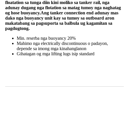
floatation sa tunga diin kini moliko sa tanker rail, nga
adunay dugang nga flotation sa matag tumoy nga naghatag
og hose buoyancy.Ang tanker connection end adunay mas
dako nga buoyancy unit kay sa tumoy sa outboard aron
makatabang sa pagsuporta sa balbula ug kagamitan sa
pagdugtong.
Min. reserba nga buoyancy 20%
Mahimo nga electrically discontinuous o padayon,
depende sa imong mga kinahanglanon
Gihatagan og mga lifting lugs isip standard
Single Carcass
Floating(300mm)
Prototype BV