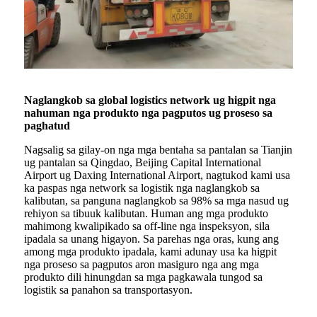
Naglangkob sa global logistics network ug higpit nga
nahuman nga produkto nga pagputos ug proseso sa
paghatud
Nagsalig sa gilay-on nga mga bentaha sa pantalan sa Tianjin
ug pantalan sa Qingdao, Beijing Capital International
Airport ug Daxing International Airport, nagtukod kami usa
ka paspas nga network sa logistik nga naglangkob sa
kalibutan, sa panguna naglangkob sa 98% sa mga nasud ug
rehiyon sa tibuuk kalibutan. Human ang mga produkto
mahimong kwalipikado sa off-line nga inspeksyon, sila
ipadala sa unang higayon. Sa parehas nga oras, kung ang
among mga produkto ipadala, kami adunay usa ka higpit
nga proseso sa pagputos aron masiguro nga ang mga
produkto dili hinungdan sa mga pagkawala tungod sa
logistik sa panahon sa transportasyon.