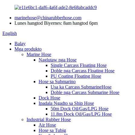
marinehose@chinarubberhose.com
Lunes hangtod Biyernes: 8am hangtod 6pm
English
Balay
Mga produkto
Marine Hose
Naglutaw nga Hose
Single Carcass Floating Hose
Doble nga Carcass Floating Hose
PU Coating Floating Hose
Hose sa Submarino
Usa ka Carcass SubmarineHose
Doble nga Carcass Submarine Hose
Dock Hose
Ipadala Ngadto sa Ship Hose
50m Dock Oil/Gas/LPG Hose
11.8m Dock Oil/Gas/LPG Hose
Industrial Rubber Hose
Air Hose
Hose sa Tubig