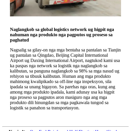
Naglangkob sa global logistics network ug higpit nga
nahuman nga produkto nga pagputos ug proseso sa
paghatud
Nagsalig sa gilay-on nga mga bentaha sa pantalan sa Tianjin
ug pantalan sa Qingdao, Beijing Capital International
Airport ug Daxing International Airport, nagtukod kami usa
ka paspas nga network sa logistik nga naglangkob sa
kalibutan, sa panguna naglangkob sa 98% sa mga nasud ug
rehiyon sa tibuuk kalibutan. Human ang mga produkto
mahimong kwalipikado sa off-line nga inspeksyon, sila
ipadala sa unang higayon. Sa parehas nga oras, kung ang
among mga produkto ipadala, kami adunay usa ka higpit
nga proseso sa pagputos aron masiguro nga ang mga
produkto dili hinungdan sa mga pagkawala tungod sa
logistik sa panahon sa transportasyon.