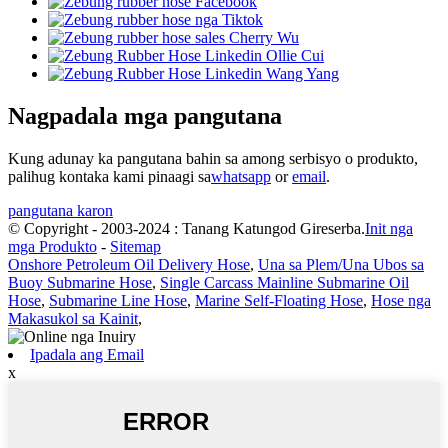
Nagpadala mga pangutana
Kung adunay ka pangutana bahin sa among serbisyo o produkto,
palihug kontaka kami pinaagi sa
whatsapp
or
email
.
pangutana karon
© Copyright - 2003-2024 : Tanang Katungod Gireserba.
Init nga
mga Produkto
-
Sitemap
Onshore Petroleum Oil Delivery Hose
,
Una sa Plem/Una Ubos sa
Buoy Submarine Hose
,
Single Carcass Mainline Submarine Oil
Hose
,
Submarine Line Hose
,
Marine Self-Floating Hose
,
Hose nga
Makasukol sa Kainit
,
Ipadala ang Email
x