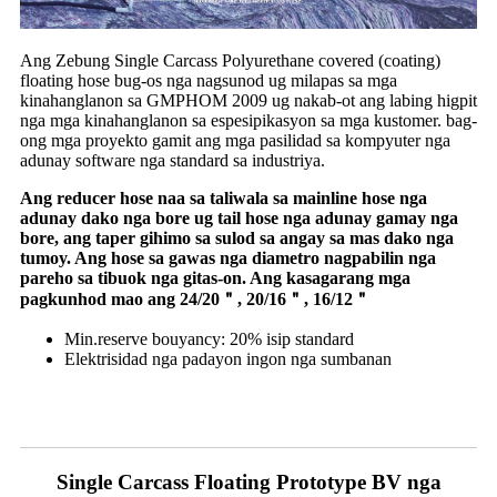
Ang Zebung Single Carcass Polyurethane covered (coating)
floating hose bug-os nga nagsunod ug milapas sa mga
kinahanglanon sa GMPHOM 2009 ug nakab-ot ang labing higpit
nga mga kinahanglanon sa espesipikasyon sa mga kustomer. bag-
ong mga proyekto gamit ang mga pasilidad sa kompyuter nga
adunay software nga standard sa industriya.
Ang reducer hose naa sa taliwala sa mainline hose nga
adunay dako nga bore ug tail hose nga adunay gamay nga
bore, ang taper gihimo sa sulod sa angay sa mas dako nga
tumoy. Ang hose sa gawas nga diametro nagpabilin nga
pareho sa tibuok nga gitas-on. Ang kasagarang mga
pagkunhod mao ang 24/20＂, 20/16＂, 16/12＂
Min.reserve bouyancy: 20% isip standard
Elektrisidad nga padayon ingon nga sumbanan
Single Carcass Floating Prototype BV nga