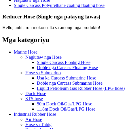
Naglutaw nga Hose
Single Carcass Polyurethane coating floating hose
Reducer Hose (Single nga patayng lawas)
Hello, anhi aron mokonsulta sa among mga produkto!
Mga kategoriya
Marine Hose
Naglutaw nga Hose
Single Carcass Floating Hose
Doble nga Carcass Floating Hose
Hose sa Submarino
Usa ka Carcass Submarine Hose
Doble nga Carcass Submarine Hose
Liquid Petroleum Gas Rubber Hose (LPG hose)
Dock Hose
STS hose
50m Dock Oil/Gas/LPG Hose
11.8m Dock Oil/Gas/LPG Hose
Industrial Rubber Hose
Air Hose
Hose sa Tubig