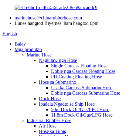
marinehose@chinarubberhose.com
Lunes hangtod Biyernes: 8am hangtod 6pm
English
Balay
Mga produkto
Marine Hose
Naglutaw nga Hose
Single Carcass Floating Hose
Doble nga Carcass Floating Hose
PU Coating Floating Hose
Hose sa Submarino
Usa ka Carcass SubmarineHose
Doble nga Carcass Submarine Hose
Dock Hose
Ipadala Ngadto sa Ship Hose
50m Dock Oil/Gas/LPG Hose
11.8m Dock Oil/Gas/LPG Hose
Industrial Rubber Hose
Air Hose
Hose sa Tubig