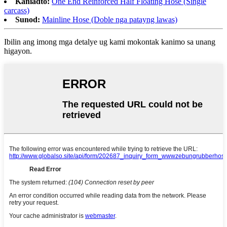
Kaniadto:
One End Reinforced Half Floating Hose (Single
carcass)
Sunod:
Mainline Hose (Doble nga patayng lawas)
Ibilin ang imong mga detalye ug kami mokontak kanimo sa unang
higayon.