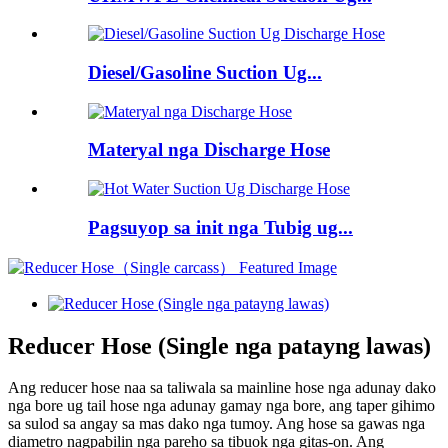
Diesel/Gasoline Suction Ug...
Materyal nga Discharge Hose
Pagsuyop sa init nga Tubig ug...
Reducer Hose (Single nga patayng lawas)
Ang reducer hose naa sa taliwala sa mainline hose nga adunay dako
nga bore ug tail hose nga adunay gamay nga bore, ang taper gihimo
sa sulod sa angay sa mas dako nga tumoy. Ang hose sa gawas nga
diametro nagpabilin nga pareho sa tibuok nga gitas-on. Ang