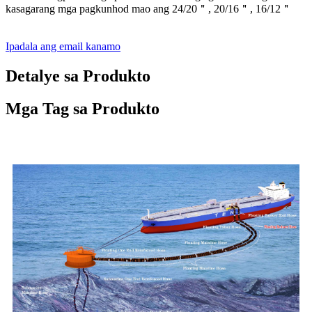
kasagarang mga pagkunhod mao ang 24/20＂, 20/16＂, 16/12＂
Ipadala ang email kanamo
Detalye sa Produkto
Mga Tag sa Produkto