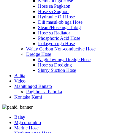
Kemikal nga Hose
Hose sa Pagkaon
Hose sa Sugnod
Hydraulic Oil Hose
Dili masul-ob nga Hose
Steam/Hose nga Tubig
Hose sa Radiator
Phosphoric Acid Hose
Isolasyon nga Hose
Walay Carbon Non-conductive Hose
Dredge Hose
Naglutaw nga Dredge Hose
Hose sa Dredging
Slurry Suction Hose
Balita
Video
Mahitungod Kanato
Paglibot sa Pabrika
Kontaka Kami
Balay
Mga produkto
Marine Hose